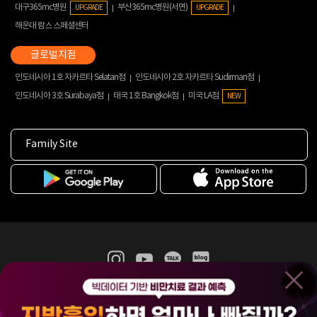
대구365mc병원
부산365mc병원(서면)
UPGRADE
UPGRADE
해운대 람스 스페셜센터
인도네시아 1호 자카르타 Selatan점
인도네시아 2호 자카르타 Sudirman점
인도네시아 3호 Surabaya점
태국 1호 Bangkok점
미국 LA점
NEW
Family Site
365mc 병·의원 이용약관
홈페이지 이용약관
개인정보처리방침
비급여진료수가
증명서발급
인재채용