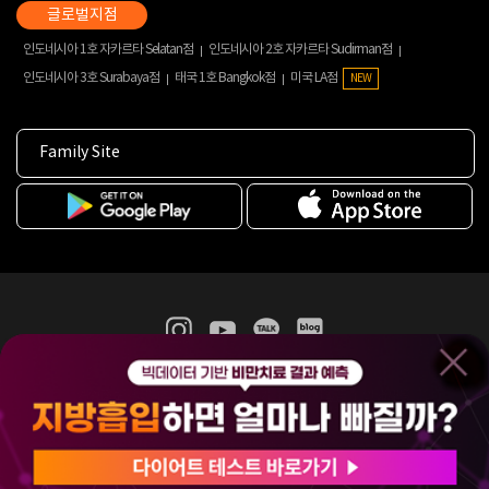
인도네시아 1호 자카르타 Selatan점
인도네시아 2호 자카르타 Sudirman점
인도네시아 3호 Surabaya점
태국 1호 Bangkok점
미국 LA점
NEW
Family Site
365mc 병·의원 이용약관
홈페이지 이용약관
개인정보처리방침
비급여진료수가
증명서발급
인재채용
(주)365mcㅣ서울특별시 서초구 서초대로52길 7, 3~4층(서초동, 제일빌딩)
120-87-04354ㅣ김남철
COPYRIGHT(C) 2025 365mc. ALL RIGHTS RESERVED.