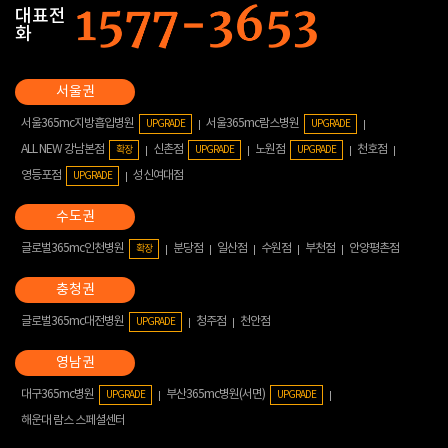
대표전
화
서울365mc지방흡입병원
서울365mc람스병원
UPGRADE
UPGRADE
ALL NEW 강남본점
신촌점
노원점
천호점
확장
UPGRADE
UPGRADE
영등포점
성신여대점
UPGRADE
글로벌365mc인천병원
분당점
일산점
수원점
부천점
안양평촌점
확장
글로벌365mc대전병원
청주점
천안점
UPGRADE
대구365mc병원
부산365mc병원(서면)
UPGRADE
UPGRADE
해운대 람스 스페셜센터