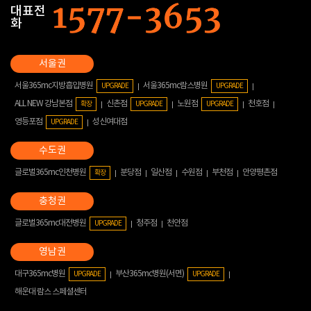
대표전
화
서울365mc지방흡입병원
서울365mc람스병원
UPGRADE
UPGRADE
ALL NEW 강남본점
신촌점
노원점
천호점
확장
UPGRADE
UPGRADE
영등포점
성신여대점
UPGRADE
글로벌365mc인천병원
분당점
일산점
수원점
부천점
안양평촌점
확장
글로벌365mc대전병원
청주점
천안점
UPGRADE
대구365mc병원
부산365mc병원(서면)
UPGRADE
UPGRADE
해운대 람스 스페셜센터