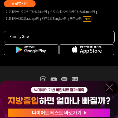
인도네시아 1호 자카르타 Selatan점
인도네시아 2호 자카르타 Sudirman점
인도네시아 3호 Surabaya점
태국 1호 Bangkok점
미국 LA점
NEW
Family Site
365mc 병·의원 이용약관
홈페이지 이용약관
개인정보처리방침
비급여진료수가
증명서발급
인재채용
(주)365mcㅣ서울특별시 서초구 서초대로52길 7, 3~4층(서초동, 제일빌딩)
120-87-04354ㅣ김남철
COPYRIGHT(C) 2025 365mc. ALL RIGHTS RESERVED.