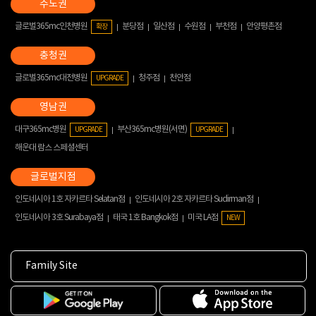
글로벌365mc인천병원
분당점
일산점
수원점
부천점
안양평촌점
확장
글로벌365mc대전병원
청주점
천안점
UPGRADE
대구365mc병원
부산365mc병원(서면)
UPGRADE
UPGRADE
해운대 람스 스페셜센터
인도네시아 1호 자카르타 Selatan점
인도네시아 2호 자카르타 Sudirman점
인도네시아 3호 Surabaya점
태국 1호 Bangkok점
미국 LA점
NEW
Family Site