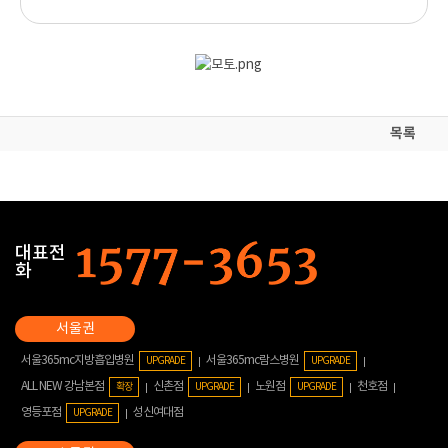
목록
대표전
화
서울365mc지방흡입병원
서울365mc람스병원
UPGRADE
UPGRADE
ALL NEW 강남본점
신촌점
노원점
천호점
확장
UPGRADE
UPGRADE
영등포점
성신여대점
UPGRADE