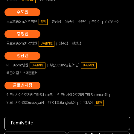
글로벌365mc인천병원
분당점
일산점
수원점
부천점
안양평촌점
확장
글로벌365mc대전병원
청주점
천안점
UPGRADE
대구365mc병원
부산365mc병원(서면)
UPGRADE
UPGRADE
해운대 람스 스페셜센터
인도네시아 1호 자카르타 Selatan점
인도네시아 2호 자카르타 Sudirman점
인도네시아 3호 Surabaya점
태국 1호 Bangkok점
미국 LA점
NEW
Family Site