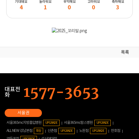
기대돼요
놀라워요
유익해요
고마워요
축하해요
4
1
0
0
3
목록
대표전
화
서울365mc지방흡입병원
서울365mc람스병원
UPGRADE
UPGRADE
ALL NEW 강남본점
신촌점
노원점
천호점
확장
UPGRADE
UPGRADE
영등포점
성신여대점
UPGRADE