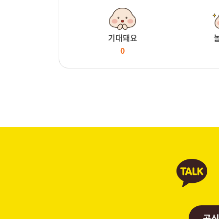
기대돼요
0
공식