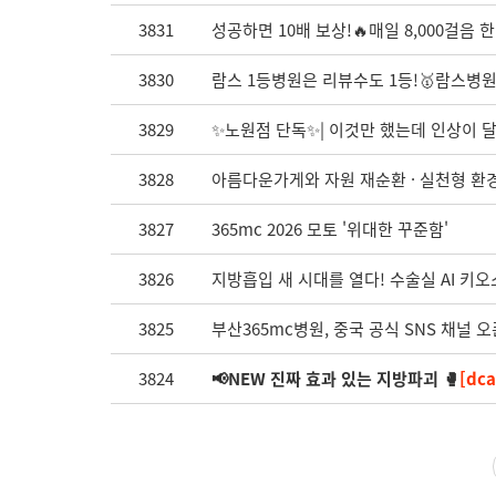
3831
성공하면 10배 보상!🔥매일 8,000걸음 한
3830
람스 1등병원은 리뷰수도 1등!🥇람스병원,
3829
✨노원점 단독✨| 이것만 했는데 인상이 
3828
아름다운가게와 자원 재순환 · 실천형 환경 
3827
365mc 2026 모토 '위대한 꾸준함'
3826
지방흡입 새 시대를 열다! 수술실 AI 키오스크
3825
부산365mc병원, 중국 공식 SNS 채널 오
3824
📢NEW 진짜 효과 있는 지방파괴 🥊
[dc