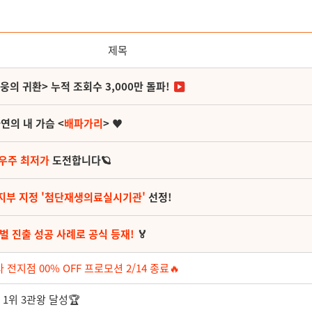
제목
영웅의 귀환> 누적 조회수 3,000만 돌파!
연의 내 가슴 <
배파가리
> ♥
 우주 최저가
도전합니다🪐
지부 지정 '첨단재생의료실시기관'
선정!
벌 진출 성공 사례로 공식 등재!
🏅
 전지점 00% OFF 프로모션 2/14 종료🔥
 1위 3관왕 달성🏆