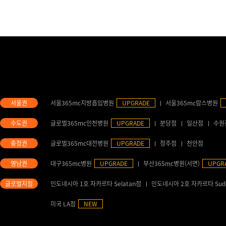
서울365mc지방흡입병원
UPGRADE
서울365mc람스병원
글로벌365mc인천병원
UPGRADE
분당점
일산점
수원
글로벌365mc대전병원
UPGRADE
청주점
천안점
대구365mc병원
UPGRADE
부산365mc병원(서면)
UPGR
인도네시아 1호 자카르타 Selatan점
인도네시아 2호 자카르타 Sud
미국 LA점
NEW