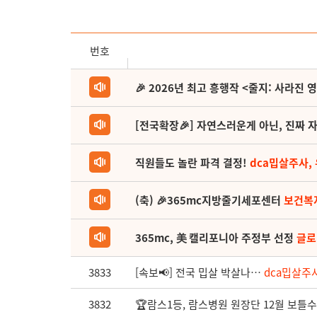
번호
🎉 2026년 최고 흥행작 <줄지: 사라진 
[전국확장🎉] 자연스러운게 아닌, 진짜 자
직원들도 놀란 파격 결정!
dca밉살주사,
(축) 🎉365mc지방줄기세포센터
보건복
365mc, 美 캘리포니아 주정부 선정
글로
3833
[속보📢] 전국 밉살 박살나…
dca밉살주사
3832
🏆람스1등, 람스병원 원장단 12월 보틀수