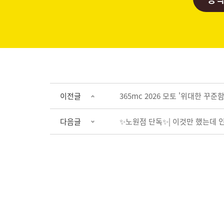
이전글
365mc 2026 모토 '위대한 꾸준함
다음글
✨노원점 단독✨| 이것만 했는데 