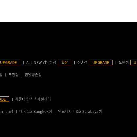
UPGRADE
ALL NEW 강남본점
확장
신촌점
UPGRADE
노원점
U
점
부천점
안양평촌점
ADE
해운대 람스 스페셜센터
irman점
태국 1호 Bangkok점
인도네시아 3호 Surabaya점