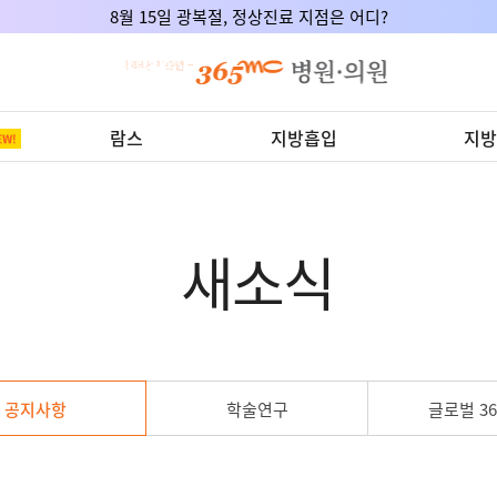
365mc x 서울의대, DCA주사제 임상적응증 공동연구 식약처 승인!
람스
지방흡입
지방
새소식
공지사항
학술연구
글로벌 36