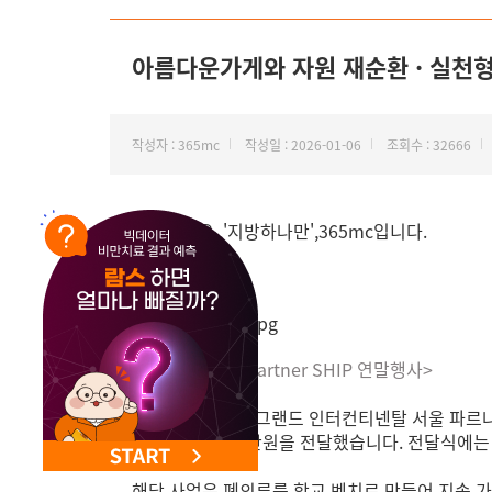
아름다운가게와 자원 재순환 · 실천형 
작성자 : 365mc
작성일 : 2026-01-06
조회수 : 32666
안녕하세요. '지방하나만',365mc입니다.
<사진 : 365mc Partner SHIP 연말행사>
지난 12월 17일, 그랜드 인터컨티넨탈 서울 파
운가게에 4,000만원을 전달했습니다. 전달식에
해당 사업은 폐의류를 학교 벤치로 만들어 지속 가