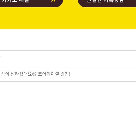
'
인상이 달라졌대요😆 코어페이셜 런칭!