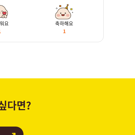
워요
축하해요
1
1
 싶다면?