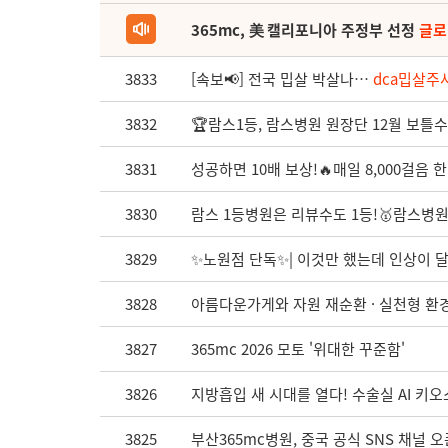
365mc, 美 캘리포니아 주정부 선정
글로
3833
[속보📢] 전국 밉살 박살나…
dca밉살주사
3832
🏆람스1등, 람스병원 원장단 12월 보틀수
3831
성공하면 10배 보상!🔥매일 8,000걸음 한
3830
람스 1등병원은 리뷰수도 1등!🥇람스병원,
3829
✨노원점 단독✨| 이것만 했는데 인상이 
3828
아름다운가게와 자원 재순환 · 실천형 환경 
3827
365mc 2026 모토 '위대한 꾸준함'
3826
지방흡입 새 시대를 열다! 수술실 AI 키오스크
3825
부산365mc병원, 중국 공식 SNS 채널 오