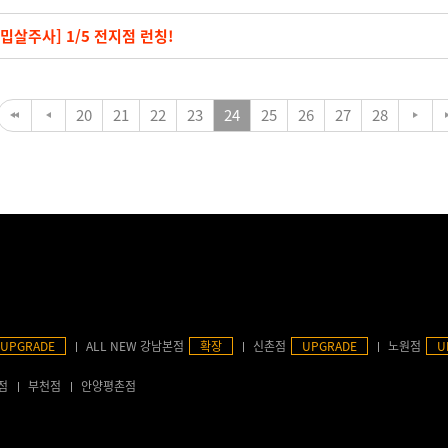
a밉살주사] 1/5 전지점 런칭!
20
21
22
23
24
25
26
27
28
UPGRADE
ALL NEW 강남본점
확장
신촌점
UPGRADE
노원점
U
점
부천점
안양평촌점