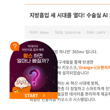
NEW 교대 지방줄기세포센터 오픈
지방흡입 새 시대를 열다! 수술실 AI 
작성자 : 365mc
작성일 : 2026-01-06
조회수 : 23079
안녕하세요, ‘지방 하나만’ 365mc 입니다.
365mc
의 자체 연구개발을 통해 탄생한
지방흡입 수술실
AI
키오스크
,
Orange-i(오렌지
전국
365mc
병원에 설치되었습니다!
Orange-i는 급변하는 AI 혁신 시대에 맞춰,
지방흡입 수술이 한층 더 정밀하고 스마트하게 진
수술 집도의에게 필요한 데이터를 편리하게 제공
최첨단 인공지능 키오스크 시스템입니다.