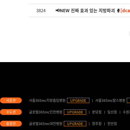
3824
📢NEW 진짜 효과 있는 지방파괴 🥊
[dc
서울365mc지방흡입병원
UPGRADE
서울365mc람스병원
글로벌365mc인천병원
UPGRADE
분당점
일산점
수원
글로벌365mc대전병원
UPGRADE
청주점
천안점