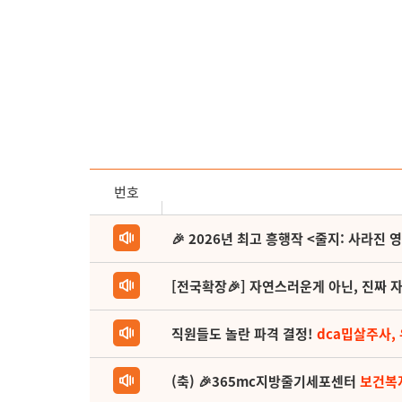
번호
🎉 2026년 최고 흥행작 <줄지: 사라진 
[전국확장🎉] 자연스러운게 아닌, 진짜 자
직원들도 놀란 파격 결정!
dca밉살주사,
(축) 🎉365mc지방줄기세포센터
보건복