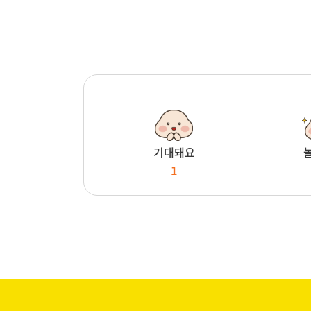
기대돼요
1