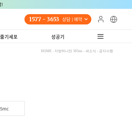
!
1577 - 3653
상담 예약
줄기세포
성공기
HOME - 지방하나만 365mc - 새소식 - 공지사항
5mc