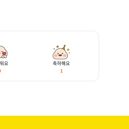
워요
축하해요
0
1