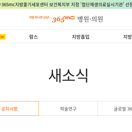
🎉365mc지방줄기세포센터 보건복지부 지정 '첨단재생의료실시기관' 선정
람스
지방흡입
지방
새소식
공지사항
학술연구
글로벌 36