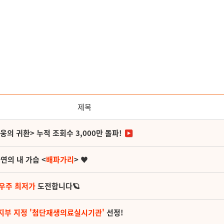
제목
영웅의 귀환> 누적 조회수 3,000만 돌파!
연의 내 가슴 <
배파가리
> ♥
 우주 최저가
도전합니다🪐
지부 지정 '첨단재생의료실시기관'
선정!