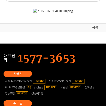
목록
대표전
화
서울365mc지방흡입병원
서울365mc람스병원
UPGRADE
UPGRADE
ALL NEW 강남본점
신촌점
노원점
천호점
확장
UPGRADE
UPGRADE
영등포점
성신여대점
UPGRADE