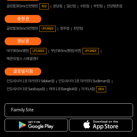
글로벌365mc인천병원
분당점
일산점
수원점
부천점
안양평촌점
확장
글로벌365mc대전병원
청주점
천안점
UPGRADE
대구365mc병원
부산365mc병원(서면)
UPGRADE
UPGRADE
해운대 람스 스페셜센터
인도네시아 1호 자카르타 Selatan점
인도네시아 2호 자카르타 Sudirman점
인도네시아 3호 Surabaya점
태국 1호 Bangkok점
미국 LA점
NEW
Family Site