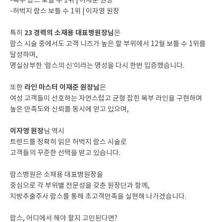
-복부 람스 보틀 수 1위 | 이재준 원장
-허벅지 람스 보틀 수 1위 | 이자영 원장
23 경력의 소재용 대표병원장님
특히
은
람스 시술 중에서도 고객 니즈가 높은 팔 부위에서 12월 보틀 수 1위를
달성하며,
명실상부한 ‘람스의 신’이라는 명성을 다시 한번 입증했습니다.
라인 마스터 이재준 원장님
또한
은
여성 고객들이 선호하는 자연스럽고 균형 잡힌 복부 라인을 구현하며
높은 만족도와 신뢰를 동시에 얻고 있으며,
이자영 원장
님 역시
트렌드를 정확히 읽은 허벅지 람스 시술로
고객들의 꾸준한 선택을 받고 있습니다.
람스병원은 소재용 대표병원장을
중심으로 각 부위별 전문성을 갖춘 원장단과 함께,
지방추출주사 람스를 통해 초고객만족을 실현해 나가겠습니다.
람스, 어디에서 해야 할지 고민된다면?