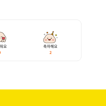
워요
축하해요
0
2