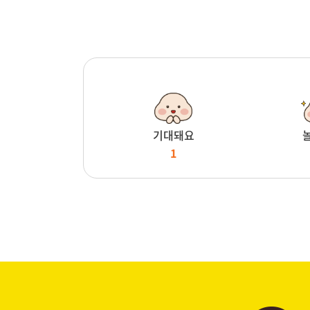
기대돼요
1