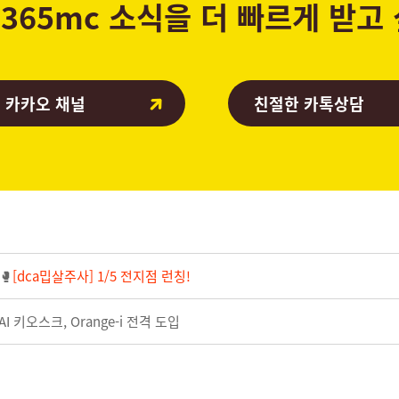
365mc 소식을 더 빠르게 받고
 카카오 채널
친절한 카톡상담
🥊
[dca밉살주사] 1/5 전지점 런칭!
 키오스크, Orange-i 전격 도입