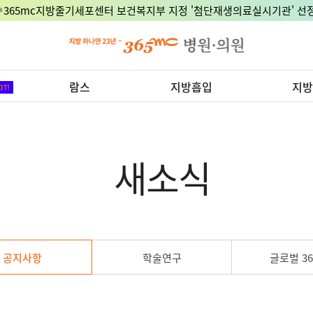
🎉365mc지방줄기세포센터 보건복지부 지정 '첨단재생의료실시기관' 선정
람스
지방흡입
지방
새소식
공지사항
학술연구
글로벌 36