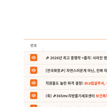
번호
🎉 2026년 최고 흥행작 <줄지: 사라진 
[전국확장🎉] 자연스러운게 아닌, 진짜 자
직원들도 놀란 파격 결정!
dca밉살주사,
(축) 🎉365mc지방줄기세포센터
보건복