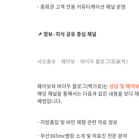
- 중화권 고객 전용 커뮤티케이션 채널 운영
📌
정보
·
지식 공유 중심 채널
샤오홍슈
·
웨이보
·
바이두
블로그(
百家
号
)
웨이보와 바이두 블로그
(
백가호
)
는
상담 및 예약
해당 채널을 통해서는 다음과 같은 내용을 보다 
예정입니다
.
- 지방흡입 및 비만 체형 관련 의료 정보
- 부산365mc병원 소개 및 의료진 전문 분야