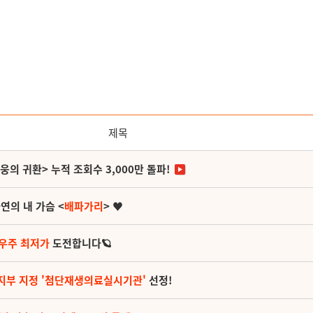
제목
영웅의 귀환> 누적 조회수 3,000만 돌파!
연의 내 가슴 <
배파가리
> ♥
 우주 최저가
도전합니다🪐
지부 지정 '첨단재생의료실시기관'
선정!