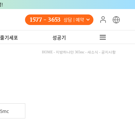
!
1577 - 3653
상담 예약
줄기세포
성공기
HOME - 지방하나만 365mc - 새소식 - 공지사항
5mc