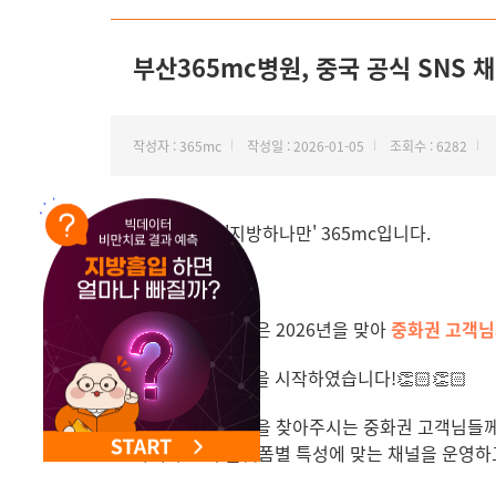
NEW 교대 지방줄기세포센터 오픈
부산365mc병원, 중국 공식 SNS 채
작성자 : 365mc
작성일 : 2026-01-05
조회수 : 6282
안녕하세요, '지방하나만' 365mc입니다.
부산365mc병원은 2026년을 맞아
중화권 고객님
본격적으로 운영을 시작하였습니다!👏🏻👏🏻
부산
365mc
병원을 찾아주시는 중화권 고객님들께 
아래와 같이 플랫폼별 특성에 맞는 채널을 운영하