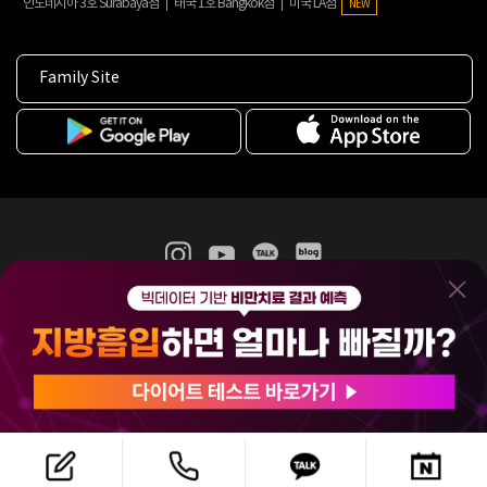
인도네시아 3호 Surabaya점
태국 1호 Bangkok점
미국 LA점
NEW
Family Site
365mc 병·의원 이용약관
홈페이지 이용약관
개인정보처리방침
비급여진료수가
증명서발급
인재채용
(주)365mcㅣ서울특별시 서초구 서초대로52길 7, 3~4층(서초동, 제일빌딩)
120-87-04354ㅣ김남철
COPYRIGHT(C) 2025 365mc. ALL RIGHTS RESERVED.