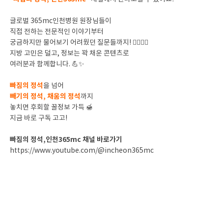
글로벌 365mc인천병원 원장님들이
직접 전하는 전문적인 이야기부터
궁금하지만 물어보기 어려웠던 질문들까지! 🙋‍♀️🙋‍♂️
지방 고민은 덜고, 정보는 꽉 채운 콘텐츠로
여러분과 함께합니다. 💪✨
빠짐의 정석
을 넘어
빼기의 정석, 채움의 정석
까지
놓치면 후회할 꿀정보 가득 🍯
지금 바로 구독 고고!
빠짐의 정석,인천365mc 채널 바로가기
https://www.youtube.com/@incheon365mc