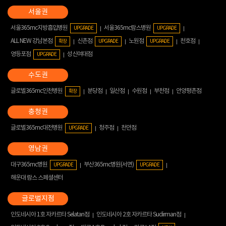
서울365mc지방흡입병원
서울365mc람스병원
UPGRADE
UPGRADE
ALL NEW 강남본점
신촌점
노원점
천호점
확장
UPGRADE
UPGRADE
영등포점
성신여대점
UPGRADE
글로벌365mc인천병원
분당점
일산점
수원점
부천점
안양평촌점
확장
글로벌365mc대전병원
청주점
천안점
UPGRADE
대구365mc병원
부산365mc병원(서면)
UPGRADE
UPGRADE
해운대 람스 스페셜센터
인도네시아 1호 자카르타 Selatan점
인도네시아 2호 자카르타 Sudirman점