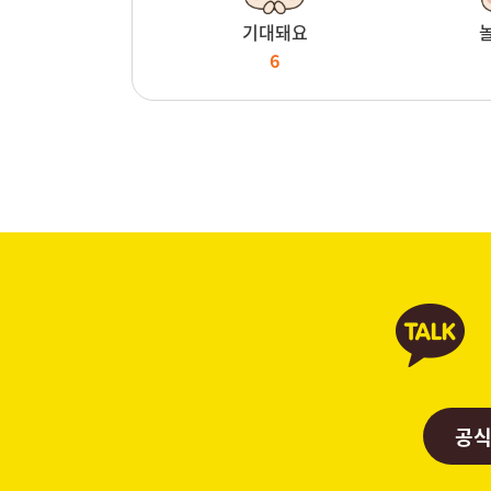
기대돼요
6
공식