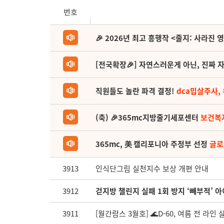
번호
🎉 2026년 최고 흥행작 <줄지: 사라진 
[전국확장🎉] 자연스러운게 아닌, 진짜 자
직원들도 놀란 파격 결정!
dca밉살주사,
(축) 🎉365mc지방줄기세포센터
보건복
365mc, 美 캘리포니아 주정부 선정
글로
3913
인식단그림 실천지수 보상 개편 안내
3912
걷지방 챌린지 실패 1회 방지 ‘빼부적’ 아
3911
[월간람스 3월호] 🌊D-60, 여름 전 라