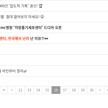
00건 ‘압도적 기록’ 경신! 🏆
선물. 절대 열어보지 마세요! 🤫
5mc병원 '지방줄기세포센터' 드디어 오픈
터, 전국에서 난리
난 이유?!👀
에 라인부터 정리🌿
12
13
14
15
16
17
18
19
20