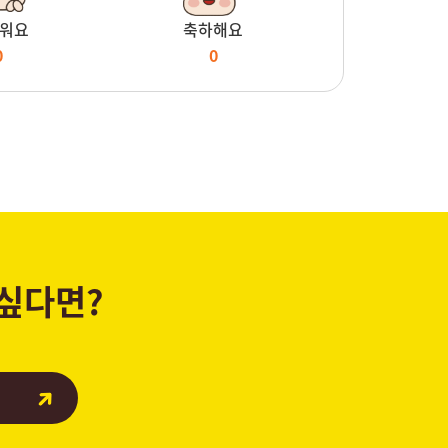
워요
축하해요
0
0
 싶다면?