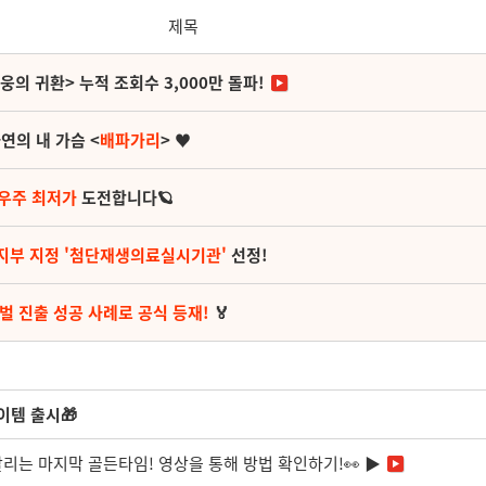
제목
영웅의 귀환> 누적 조회수 3,000만 돌파!
연의 내 가슴 <
배파가리
> ♥
 우주 최저가
도전합니다🪐
지부 지정 '첨단재생의료실시기관'
선정!
벌 진출 성공 사례로 공식 등재!
🏅
이템 출시🎁
인 살리는 마지막 골든타임! 영상을 통해 방법 확인하기!👀 ▶