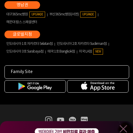
대구365mc병원
부산365mc병원(서면)
UPGRADE
UPGRADE
해운대 람스 스페셜센터
인도네시아 1호 자카르타 Selatan점
인도네시아 2호 자카르타 Sudirman점
인도네시아 3호 Surabaya점
태국 1호 Bangkok점
미국 LA점
NEW
Family Site
365mc 병·의원 이용약관
홈페이지 이용약관