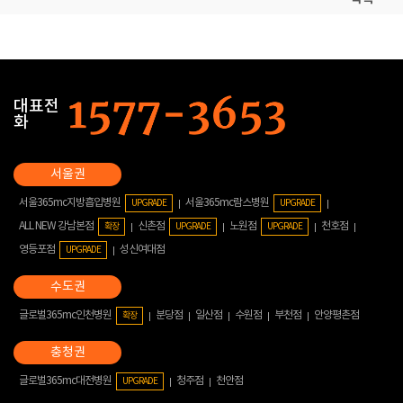
대표전
화
서울365mc지방흡입병원
서울365mc람스병원
UPGRADE
UPGRADE
ALL NEW 강남본점
신촌점
노원점
천호점
확장
UPGRADE
UPGRADE
영등포점
성신여대점
UPGRADE
글로벌365mc인천병원
분당점
일산점
수원점
부천점
안양평촌점
확장
글로벌365mc대전병원
청주점
천안점
UPGRADE