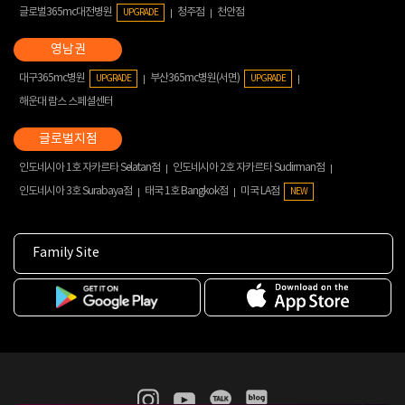
글로벌365mc대전병원
청주점
천안점
UPGRADE
대구365mc병원
부산365mc병원(서면)
UPGRADE
UPGRADE
해운대 람스 스페셜센터
인도네시아 1호 자카르타 Selatan점
인도네시아 2호 자카르타 Sudirman점
인도네시아 3호 Surabaya점
태국 1호 Bangkok점
미국 LA점
NEW
Family Site