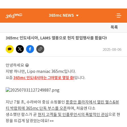
365mc NEWS
목록
365mc 인도네시아, LAMS 열풍으로 현지 팝업행사를 휩쓸다!
2025-08-06
안녕하세요 😁
지방 하나만, Lipo maniac 365mc입니다.
요즘
365mc 인도네시아는 그야말로 열일 중!
입니다.
지난 7월 초, 수라바야 중심 쇼핑몰인
툰중안 플라자에서 열린 헬스&뷰
티 박람회에 365mc 단독 부스를 오픈
하며, 처음엔 다소
생소했던 람스가 곧
현지 고객들 및 인플루언서의 폭발적인 관심
으로 현
장을 뜨겁게 달궜었는데요! 👀