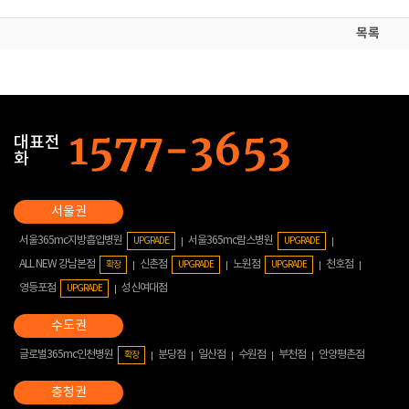
목록
대표전
화
서울365mc지방흡입병원
서울365mc람스병원
UPGRADE
UPGRADE
ALL NEW 강남본점
신촌점
노원점
천호점
확장
UPGRADE
UPGRADE
영등포점
성신여대점
UPGRADE
글로벌365mc인천병원
분당점
일산점
수원점
부천점
안양평촌점
확장