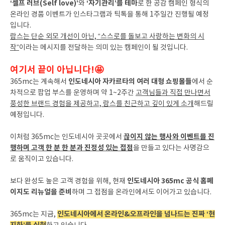
‘셀프 러브(Self love)’
‘자기관리’를 테마
와
로 한 공감 캠페인 형식의
온라인 경품 이벤트가 인스타그램과 틱톡을 통해 1주일간 진행될 예정
입니다.
람스는 단순 외모 개선이 아닌, “스스로를 돌보고 사랑하는 변화의 시
작”
이라는 메시지를 전달하는 의미 있는 캠페인이 될 것입니다.
여기서 끝이 아닙니다!🤩
인도네시아 자카르타의 여러 대형 쇼핑몰들
365mc는 계속해서
에서 순
차적으로 팝업 부스를 운영하며 약 1~2주간
고객님들과 직접 만나면서
풍성한 브랜드 경험을 제공하고, 람스를 친근하고 깊이 있게 소개
해드릴
예정입니다.
끊이지 않는 행사와 이벤트를 진
이처럼 365mc는 인도네시아 곳곳에서
행하며 고객 한 분 한 분과 진정성 있는 접점
을 만들고 있다는 사명감으
로 움직이고 있습니다.
인도네시아 365mc 공식 홈페
보다 완성도 높은 고객 경험을 위해, 현재
이지도 리뉴얼을 준비
하며 그 접점을 온라인에서도 이어가고 있습니다.
인도네시아에서 온라인&오프라인을 넘나드는 진짜 ‘현
365mc는 지금,