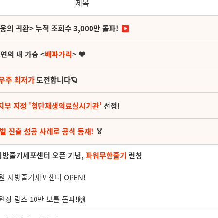
제목
영웅의 귀환> 누적 조회수 3,000만 돌파!
연의 내 가슴 <
배파가리
> ♥
 우주 최저가
도전합니다🪐
지부 지정 '첨단재생의료실시기관'
선정!
벌 진출 성공 사례로 공식 등재!
🏅
 지방줄기세포센터 오픈 기념,
파워무한줄기
런칭
원 지방줄기세포센터 OPEN!
원장 람스 10만 보틀 돌파!🙌