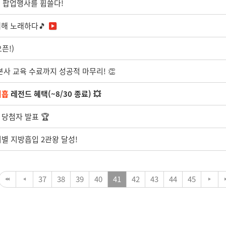
지 팝업행사를 휩쓸다!
대해 노래하다🎵
픈!)
 본사 교육 수료까지 성공적 마무리! 👏
지흡
레전드 혜택(~8/30 종료) 💥
 당첨자 발표 🏆
부위별 지방흡입 2관왕 달성!
37
38
39
40
41
42
43
44
45