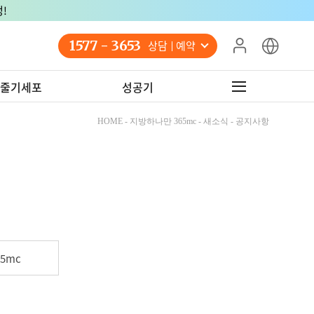
!
1577 - 3653
상담 예약
줄기세포
성공기
HOME - 지방하나만 365mc - 새소식 - 공지사항
5mc