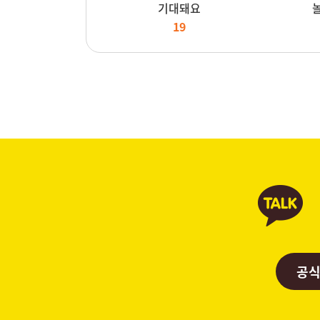
기대돼요
19
공식