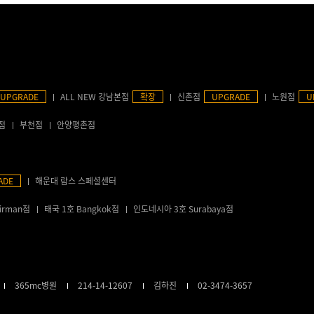
UPGRADE
ALL NEW 강남본점
확장
신촌점
UPGRADE
노원점
U
점
부천점
안양평촌점
ADE
해운대 람스 스페셜센터
irman점
태국 1호 Bangkok점
인도네시아 3호 Surabaya점
365mc병원
214-14-12607
김하진
02-3474-3657