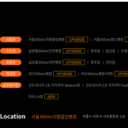
서울365mc지방흡입병원
UPGRADE
서울365mc람스병원
글로벌365mc인천병원
UPGRADE
분당점
일산점
수원
글로벌365mc대전병원
UPGRADE
청주점
천안점
대구365mc병원
UPGRADE
부산365mc병원(서면)
UPGR
인도네시아 1호 자카르타 Selatan점
인도네시아 2호 자카르타 Sud
미국 LA점
NEW
서울365mc지방흡입병원
서울시 서초구 서초중앙로 126