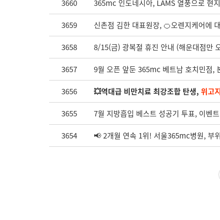
3660
365mc 인도네시아, LAMS 열풍으로 현
3659
신촌점 김한 대표원장, 🍊오렌지케어에 
3658
8/15(금) 광복절 휴진 안내 (해운대점만 오
3657
9월 오픈 앞둔 365mc 베트남 호치민점,
3656
💥역대급 비만치료 최강조합 탄생,
위고
3655
7월 지방흡입 베스트 성공기 투표, 이벤트
3654
📢 2개월 연속 1위! 서울365mc병원, 