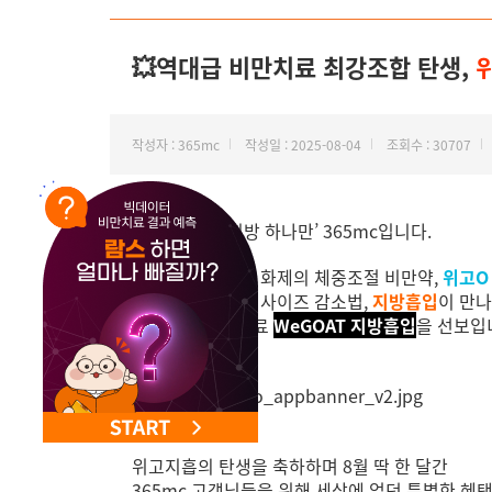
NEW 교대 지방줄기세포센터 오픈
💥역대급 비만치료 최강조합 탄생,
작성자 : 365mc
작성일 : 2025-08-04
조회수 : 30707
안녕하세요. '지방 하나만’ 365mc입니다.
전 세계를 뒤흔든 화제의 체중조절 비만약,
위고O
여기에 지구 최강 사이즈 감소법,
지방흡입
이 만나
GOAT급 비만 치료
WeGOAT 지방흡입
을 선보입
위고지흡의 탄생을 축하하며 8월 딱 한 달간
365mc 고객님들을 위해 세상에 없던 특별한 혜