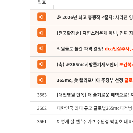
번호
🎉 2026년 최고 흥행작 <줄지: 사라진 
[전국확장🎉] 자연스러운게 아닌, 진짜 자
직원들도 놀란 파격 결정!
dca밉살주사,
(축) 🎉365mc지방줄기세포센터
보건복
365mc, 美 캘리포니아 주정부 선정
글로
3663
[대전병원 단독] 더 줄기로운 혜택으로!
3662
대한민국 최대 규모 글로벌365mc대전병
3661
이렇게 잘 뺄 ‘수’가?! 수원점 박종호 대표