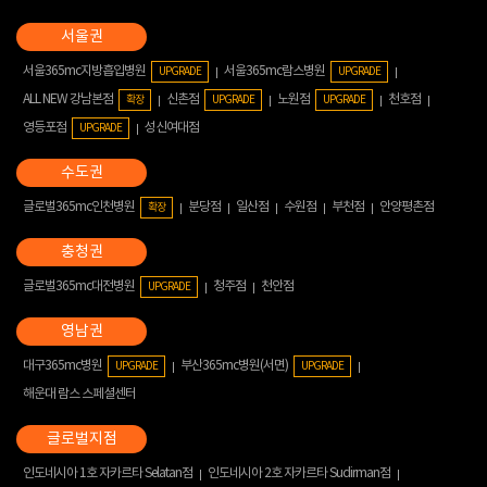
서울365mc지방흡입병원
서울365mc람스병원
UPGRADE
UPGRADE
ALL NEW 강남본점
신촌점
노원점
천호점
확장
UPGRADE
UPGRADE
영등포점
성신여대점
UPGRADE
글로벌365mc인천병원
분당점
일산점
수원점
부천점
안양평촌점
확장
글로벌365mc대전병원
청주점
천안점
UPGRADE
대구365mc병원
부산365mc병원(서면)
UPGRADE
UPGRADE
해운대 람스 스페셜센터
인도네시아 1호 자카르타 Selatan점
인도네시아 2호 자카르타 Sudirman점