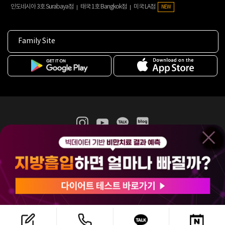
인도네시아 3호 Surabaya점
태국 1호 Bangkok점
미국 LA점
NEW
Family Site
365mc 병·의원 이용약관
홈페이지 이용약관
개인정보처리방침
비급여진료수가
증명서발급
인재채용
(주)365mcㅣ서울특별시 서초구 서초대로52길 7, 3~4층(서초동, 제일빌딩)
120-87-04354ㅣ김남철
COPYRIGHT(C) 2025 365mc. ALL RIGHTS RESERVED.