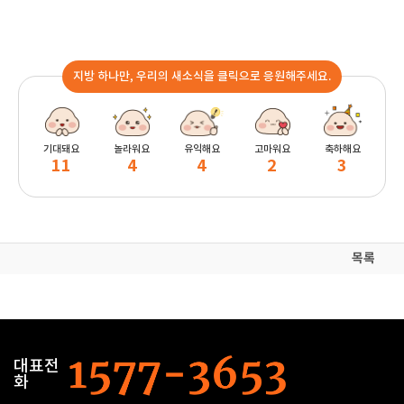
지방 하나만, 우리의 새소식을 클릭으로 응원해주세요.
기대돼요
놀라워요
유익해요
고마워요
축하해요
11
4
4
2
3
목록
대표전
화