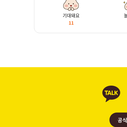
기대돼요
11
공식