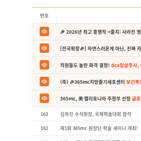
번호
🎉 2026년 최고 흥행작 <줄지: 사라진 
[전국확장🎉] 자연스러운게 아닌, 진짜 자
직원들도 놀란 파격 결정!
dca밉살주사,
(축) 🎉365mc지방줄기세포센터
보건복
365mc, 美 캘리포니아 주정부 선정
글로
163
김하진 수석원장, 국제학술대회 참석
162
제1회 365mc 원장단 학술 세미나 개최!