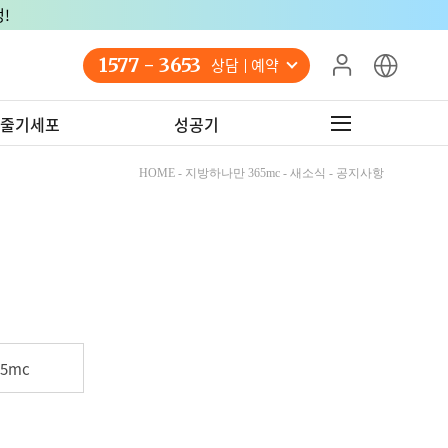
!
1577 - 3653
상담 예약
줄기세포
성공기
HOME - 지방하나만 365mc - 새소식 - 공지사항
5mc