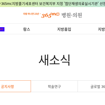
🎉365mc지방줄기세포센터 보건복지부 지정 '첨단재생의료실시기관' 선정
람스
지방흡입
지방
새소식
공지사항
학술연구
글로벌 36