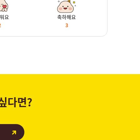
워요
축하해요
2
3
 싶다면?