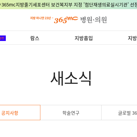
🎉365mc지방줄기세포센터 보건복지부 지정 '첨단재생의료실시기관' 선정
람스
지방흡입
지방
새소식
공지사항
학술연구
글로벌 36