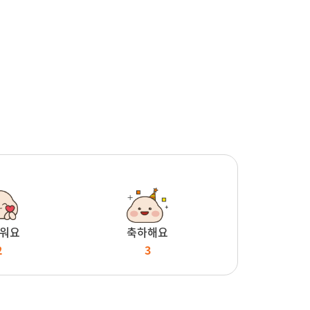
워요
축하해요
2
3