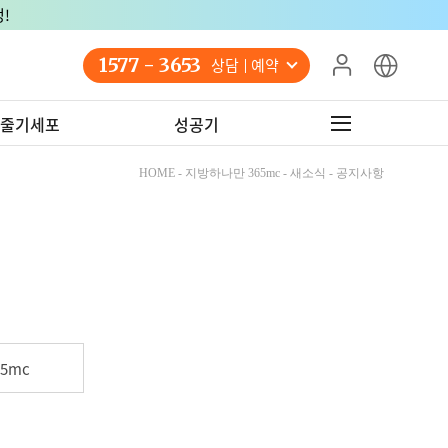
!
1577 - 3653
상담 예약
줄기세포
성공기
HOME - 지방하나만 365mc - 새소식 - 공지사항
5mc