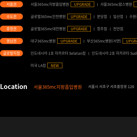
서울365mc지방흡입병원
UPGRADE
서울365mc람스병원
글로벌365mc인천병원
UPGRADE
분당점
일산점
수원
글로벌365mc대전병원
UPGRADE
청주점
천안점
대구365mc병원
UPGRADE
부산365mc병원(서면)
UPGR
인도네시아 1호 자카르타 Selatan점
인도네시아 2호 자카르타 Sud
미국 LA점
NEW
서울365mc지방흡입병원
서울시 서초구 서초중앙로 126