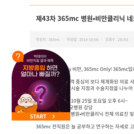
NEW 교대 지방줄기세포센터 오픈
제43차 365mc 병원•비만클리닉 
작성자 : 365mc
작성일 : 2014-10-06
조회수 : 28193
안녕하세요. Only 비만, 365mc Only! 365mc
365mc에서는 고객 중심의 보다 체계화된 의료 서
고 있습니다. 비만시술 지점과 수술지점을 나누어
■ 일시 : 2014년 10월 25일 토요일 오후 6시~
■ 장소 : 서울 성모병원 강당
■ 대상 : 365mc 병원•비만클리닉 전체 의료진 
365mc 전직원은 늘 공부하고 연구하는 자세로 