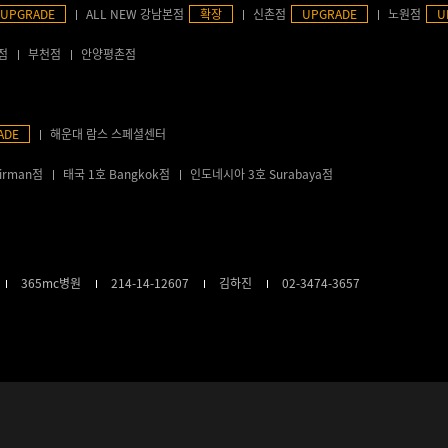
UPGRADE
ALL NEW 강남본점
확장
신촌점
UPGRADE
노원점
U
점
부천점
안양평촌점
ADE
해운대 람스 스페셜센터
irman점
태국 1호 Bangkok점
인도네시아 3호 Surabaya점
365mc병원
214-14-12607
김하진
02-3474-3657