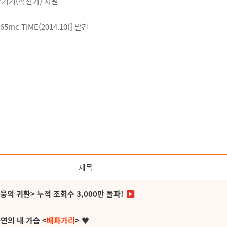
료기기(석션기) 지원
5mc TIME(2014.10)] 발간
제목
영웅의 귀환> 누적 조회수 3,000만 돌파!
연의 내 가슴 <
배파가리
> ♥