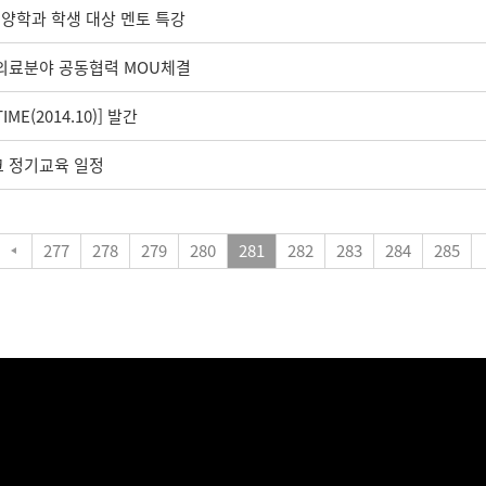
양학과 학생 대상 멘토 특강
의료분야 공동협력 MOU체결
ME(2014.10)] 발간
크 정기교육 일정
277
278
279
280
281
282
283
284
285