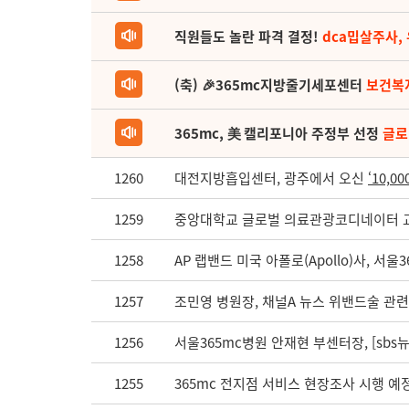
직원들도 놀란 파격 결정!
dca밉살주사,
(축) 🎉365mc지방줄기세포센터
보건복
365mc, 美 캘리포니아 주정부 선정
글로
1260
대전지방흡입센터, 광주에서 오신
‘10,0
1259
중앙대학교 글로벌 의료관광코디네이터 교
1258
AP 랩밴드 미국 아폴로(Apollo)사, 서울
1257
조민영 병원장, 채널A 뉴스 위밴드술 관
1256
서울365mc병원 안재현 부센터장, [sbs
1255
365mc 전지점 서비스 현장조사 시행 예