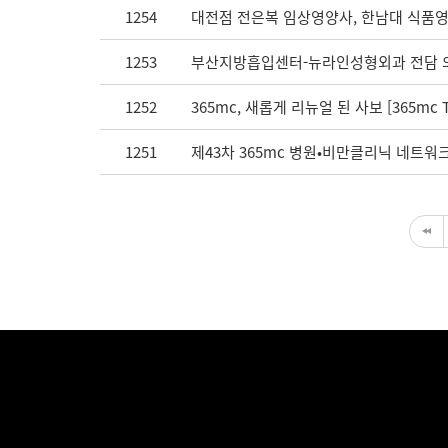
1254
대전점 전은복 임상영양사, 한남대 식품영
1253
부산지방흡입센터-뉴라인성형외과 전담 
1252
365mc, 새롭게 리뉴얼 된 사보 [365mc TI
1251
제43차 365mc 병원•비만클리닉 네트워