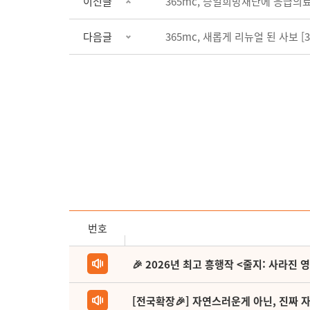
이전글
365mc, 승일희망재단에 응급의
다음글
365mc, 새롭게 리뉴얼 된 사보 [36
번호
🎉 2026년 최고 흥행작 <줄지: 사라진 
[전국확장🎉] 자연스러운게 아닌, 진짜 자