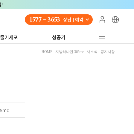
!
1577 - 3653
상담 예약
줄기세포
성공기
HOME - 지방하나만 365mc - 새소식 - 공지사항
5mc