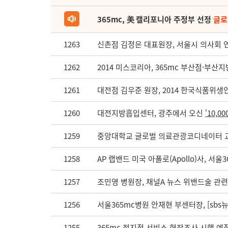
365mc, 美 캘리포니아 주정부 선정
글로
1263
신촌점 김정은 대표원장, 서울시 의사회 
1262
2014 미스코리아, 365mc 부산점·부
1261
대전점 김우준 원장, 2014 한국식품위
1260
대전지방흡입센터, 광주에서 오신
‘10,0
1259
중앙대학교 글로벌 의료관광코디네이터 교
1258
AP 랩밴드 미국 아폴로(Apollo)사, 서울
1257
조민영 병원장, 채널A 뉴스 위밴드술 관
1256
서울365mc병원 안재현 부센터장, [sbs
1255
365mc 전지점 서비스 현장조사 시행 예