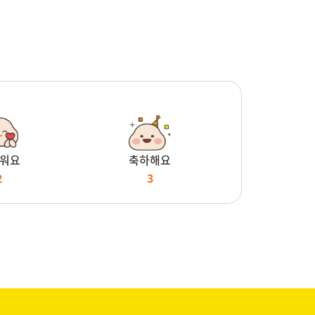
워요
축하해요
2
3