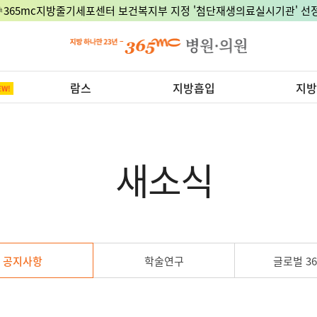
🎉365mc지방줄기세포센터 보건복지부 지정 '첨단재생의료실시기관' 선정
람스
지방흡입
지방
새소식
공지사항
학술연구
글로벌 36