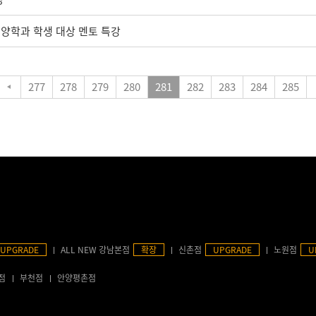
양학과 학생 대상 멘토 특강
277
278
279
280
281
282
283
284
285
UPGRADE
ALL NEW 강남본점
확장
신촌점
UPGRADE
노원점
U
점
부천점
안양평촌점