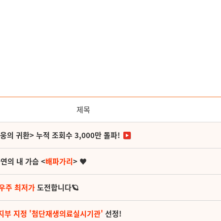
제목
영웅의 귀환> 누적 조회수 3,000만 돌파!
연의 내 가슴 <
배파가리
> ♥
 우주 최저가
도전합니다🪐
지부 지정 '첨단재생의료실시기관'
선정!