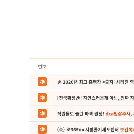
번호
🎉 2026년 최고 흥행작 <줄지: 사라진 
[전국확장🎉] 자연스러운게 아닌, 진짜 자
직원들도 놀란 파격 결정!
dca밉살주사,
(축) 🎉365mc지방줄기세포센터
보건복