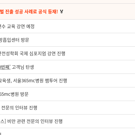
벌 진출 성공 사례로 공식 등재!
🏅
연수 교육 강연 예정
산지방흡입센터 방문
생안전성학회 국제 심포지엄 강연 진행
00번째’
고객님 탄생
육생, 서울365mc병원 팸투어 진행
365mc병원 방문
련 전문의 인터뷰 진행
뉴스] 비만 관련 전문의 인터뷰 진행
정