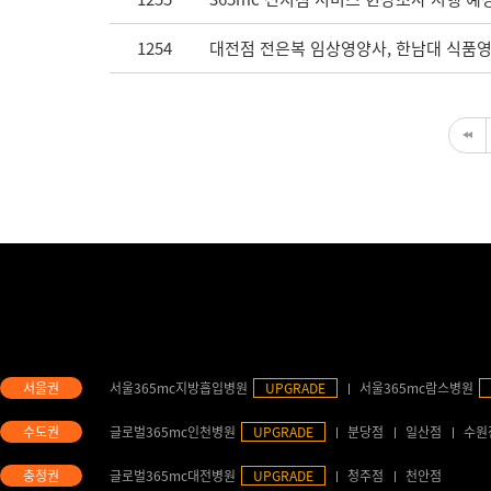
1254
대전점 전은복 임상영양사, 한남대 식품영
서울365mc지방흡입병원
UPGRADE
서울365mc람스병원
글로벌365mc인천병원
UPGRADE
분당점
일산점
수원
글로벌365mc대전병원
UPGRADE
청주점
천안점