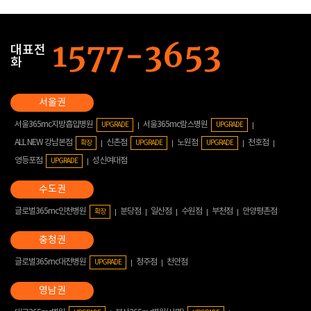
대표전
화
서울365mc지방흡입병원
서울365mc람스병원
UPGRADE
UPGRADE
ALL NEW 강남본점
신촌점
노원점
천호점
확장
UPGRADE
UPGRADE
영등포점
성신여대점
UPGRADE
글로벌365mc인천병원
분당점
일산점
수원점
부천점
안양평촌점
확장
글로벌365mc대전병원
청주점
천안점
UPGRADE