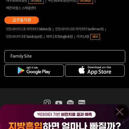
대구365mc병원
부산365mc병원(서면)
UPGRADE
UPGRADE
해운대 람스 스페셜센터
인도네시아 1호 자카르타 Selatan점
인도네시아 2호 자카르타 Sudirman점
인도네시아 3호 Surabaya점
태국 1호 Bangkok점
미국 LA점
NEW
Family Site
365mc 병·의원 이용약관
홈페이지 이용약관
개인정보처리방침
비급여진료수가
증명서발급
인재채용