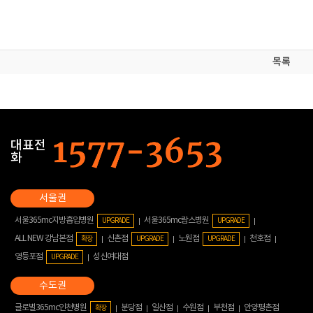
목록
대표전
화
서울365mc지방흡입병원
서울365mc람스병원
UPGRADE
UPGRADE
ALL NEW 강남본점
신촌점
노원점
천호점
확장
UPGRADE
UPGRADE
영등포점
성신여대점
UPGRADE
글로벌365mc인천병원
분당점
일산점
수원점
부천점
안양평촌점
확장