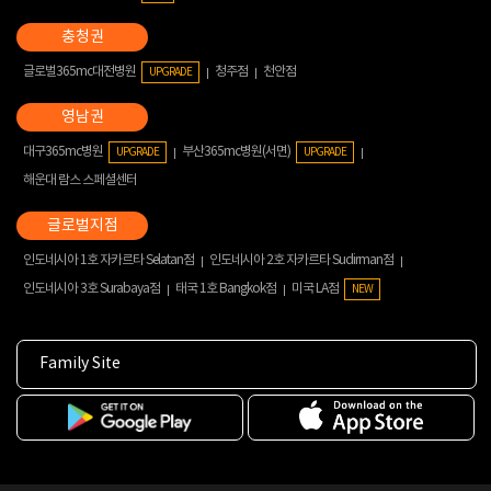
글로벌365mc대전병원
청주점
천안점
UPGRADE
대구365mc병원
부산365mc병원(서면)
UPGRADE
UPGRADE
해운대 람스 스페셜센터
인도네시아 1호 자카르타 Selatan점
인도네시아 2호 자카르타 Sudirman점
인도네시아 3호 Surabaya점
태국 1호 Bangkok점
미국 LA점
NEW
Family Site