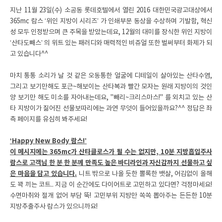
지난 11월 23일(수) 소공동 롯데호텔에서 열린 2016 대한민국광고대상에서
365mc 람스 ‘위인 지방이 시리즈’ 가 인쇄부문 동상을 수상하며 기발함, 혁신
성 모두 인정받으며 큰 주목을 받았는데요, 12월의 대미를 장식한 위인 지방이
‘산타도빼스’ 의 위트 있는 패러디와 매력적인 비쥬얼 또한 벌써부터 화제가 되
고 있습니다^^
마치 통통 소리가 날 것 같은 오동통한 얼굴에 디테일이 살아있는 산타수염,
그리고 보기만해도 포근~해보이는 산타복과 빨간 모자는 원래 지방이의 것인
양 보기만 해도 미소를 자아내는데요, "빼리~크리스마스!" 를 외치고 있는 산
타 지방이가 짊어진 선물보따리에는 과연 무엇이 들어있을까요?^^
정답은 좌
측 페이지를 유심히 봐주세요!
‘Happy New Body 람스!’
이 메시지에는 365mc가 산타클로스가 될 수는 없지만, 10분 지방흡입주사
람스로 고객님 한 분 한 분께 만족도 높은 바디라인과 자신감까지 선물하고 싶
은 마음을 담고 있습니다.
니트 밖으로 나올 듯한 뽈록한 뱃살, 어김없이 올해
도 꽉 끼는 코트.. 지금 이 순간에도 다이어트로 고민하고 있다면? 걱정마세요!
수면마취와 절개 없어 부담 뚝! 고민부위 지방만 쏙쏙 뽑아주는 든든한 10분
지방추출주사 람스가 있으니까요!