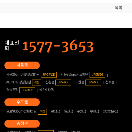
목록
대표전
화
서울365mc지방흡입병원
서울365mc람스병원
UPGRADE
UPGRADE
ALL NEW 강남본점
신촌점
노원점
천호점
확장
UPGRADE
UPGRADE
영등포점
성신여대점
UPGRADE
글로벌365mc인천병원
분당점
일산점
수원점
부천점
안양평촌점
확장