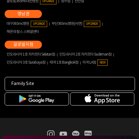
글로벌365mc대전병원
청주점
천안점
UPGRADE
대구365mc병원
부산365mc병원(서면)
UPGRADE
UPGRADE
해운대 람스 스페셜센터
인도네시아 1호 자카르타 Selatan점
인도네시아 2호 자카르타 Sudirman점
인도네시아 3호 Surabaya점
태국 1호 Bangkok점
미국 LA점
NEW
Family Site