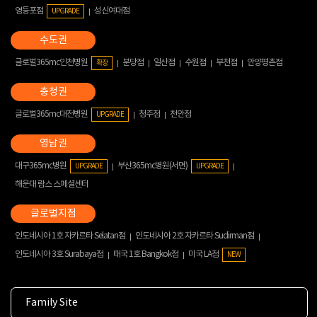
영등포점
성신여대점
UPGRADE
글로벌365mc인천병원
분당점
일산점
수원점
부천점
안양평촌점
확장
글로벌365mc대전병원
청주점
천안점
UPGRADE
대구365mc병원
부산365mc병원(서면)
UPGRADE
UPGRADE
해운대 람스 스페셜센터
인도네시아 1호 자카르타 Selatan점
인도네시아 2호 자카르타 Sudirman점
인도네시아 3호 Surabaya점
태국 1호 Bangkok점
미국 LA점
NEW
Family Site