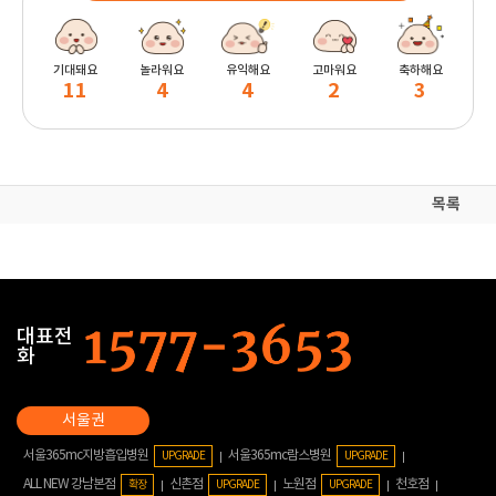
기대돼요
놀라워요
유익해요
고마워요
축하해요
11
4
4
2
3
목록
대표전
화
서울365mc지방흡입병원
서울365mc람스병원
UPGRADE
UPGRADE
ALL NEW 강남본점
신촌점
노원점
천호점
확장
UPGRADE
UPGRADE