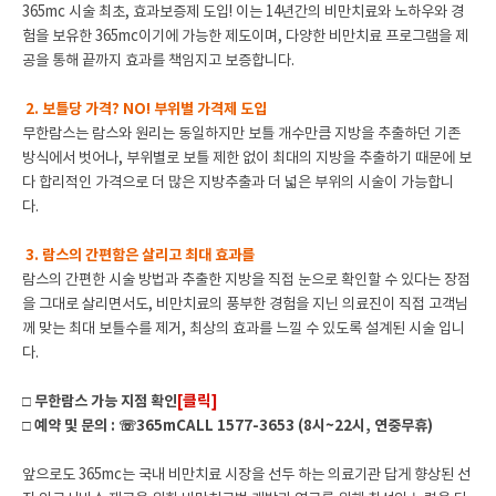
365mc 시술 최초, 효과보증제 도입!
이는 14년간의 비만치료와 노하우와 경
험을 보유한
365mc이기에 가능한 제도이며, 다양한 비만치료 프로그램을 제
공을 통해 끝까지 효과를 책임지고 보증합니다.
2. 보틀당 가격? NO! 부위별 가격제 도입
무한람스는 람스와 원리는 동일하지만 보틀 개수만큼 지방을 추출하던 기존
방식에서 벗어나, 부위별로 보틀 제한 없이 최대의 지방을 추출하기 때문에 보
다 합리적인 가격으로 더 많은 지방추출과 더 넓은 부위의 시술이 가능합니
다
.
3. 람스의 간편함은 살리고 최대 효과를
람스의 간편한 시술 방법과 추출한 지방을 직접 눈으로 확인할 수 있다는 장점
을 그대로 살리면서도, 비만치료의 풍부한 경험을 지닌 의료진이 직접 고객님
께 맞는 최대 보틀수를 제거, 최상의 효과를 느낄 수 있도록 설계된 시술 입니
다.
[클릭]
□ 무한람스 가능 지점 확인
□ 예약 및 문의 : ☏365mCALL 1577-3653 (8시~22시, 연중무휴)
앞으로도 365mc는 국내 비만치료 시장을 선두 하는 의료기관 답게 향상된 선