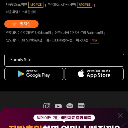
대구365mc병원
부산365mc병원(서면)
UPGRADE
UPGRADE
해운대 람스 스페셜센터
인도네시아 1호 자카르타 Selatan점
인도네시아 2호 자카르타 Sudirman점
인도네시아 3호 Surabaya점
태국 1호 Bangkok점
미국 LA점
NEW
Family Site
365mc 병·의원 이용약관
홈페이지 이용약관
개인정보처리방침
비급여진료수가
증명서발급
인재채용