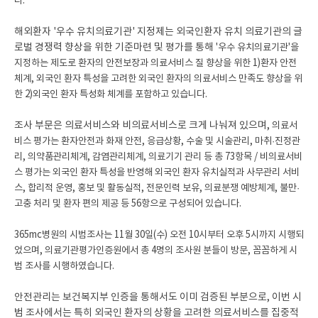
다.
해외환자 '우수 유치의료기관' 지정제는 외국인환자 유치 의료기관의 글
로벌 경쟁력 향상을 위한 기준마련 및 평가를 통해
'우수 유치의료기관'을
지정하는 제도로 환자의 안전보장과 의료서비스 질 향상을 위한 1)환자 안전
체계,
외국인 환자 특성을 고려한 외국인 환자의 의료서비스 만족도 향상을 위
한 2)외국인 환자 특성화 체계를 포함하고 있습니다.
조사 부문은 의료서비스와 비의료서비스로 크게 나눠져 있으며,
의료서
비스 평가는 환자안전과 화재 안전, 응급상황, 수술 및 시술관리, 마취·진정관
리, 의약품관리체계, 감염관리체계, 의료기기 관리 등 총 73항목 /
비의료서비
스 평가는 외국인 환자 특성을 반영해 외국인 환자 유치실적과 사무관리 서비
스, 합리적 운영, 홍보 및 활동실적, 전문인력 보유, 의료분쟁 예방체계, 불만·
고충 처리 및 환자 편의 제공 등 56항으로 구성되어 있습니다.
365mc병원의 시범조사는 11월 30일(수) 오전 10시부터 오후 5시까지 시행되
었으며, 의료기관평가인증원에서 총 4명의 조사원 분들이 방문,
꼼꼼하게 시
범 조사를 시행하였습니다.
안전관리는 보건복지부 인증을 통해서도 이미 검증된 부분으로, 이번 시
범 조사에서는 특히 외국인 환자의 상황을 고려한 의료서비스를 집중적