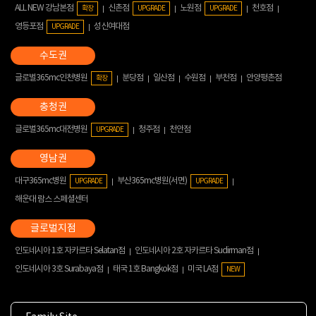
ALL NEW 강남본점
신촌점
노원점
천호점
확장
UPGRADE
UPGRADE
영등포점
성신여대점
UPGRADE
글로벌365mc인천병원
분당점
일산점
수원점
부천점
안양평촌점
확장
글로벌365mc대전병원
청주점
천안점
UPGRADE
대구365mc병원
부산365mc병원(서면)
UPGRADE
UPGRADE
해운대 람스 스페셜센터
인도네시아 1호 자카르타 Selatan점
인도네시아 2호 자카르타 Sudirman점
인도네시아 3호 Surabaya점
태국 1호 Bangkok점
미국 LA점
NEW