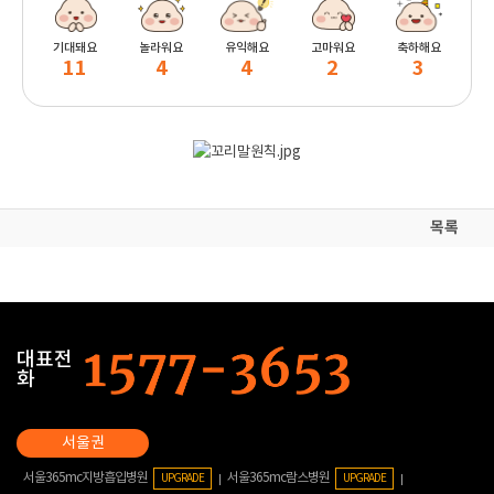
기대돼요
놀라워요
유익해요
고마워요
축하해요
11
4
4
2
3
목록
대표전
화
서울365mc지방흡입병원
서울365mc람스병원
UPGRADE
UPGRADE