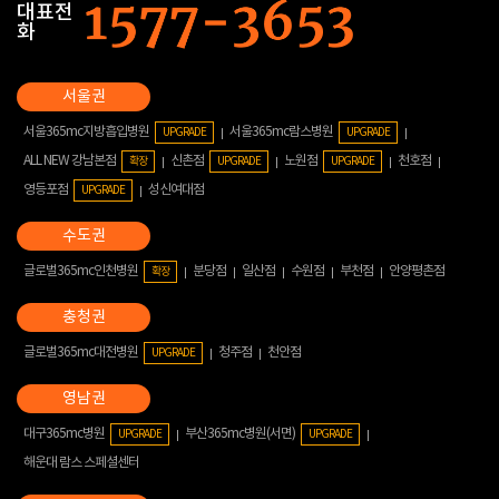
대표전
화
서울365mc지방흡입병원
서울365mc람스병원
UPGRADE
UPGRADE
ALL NEW 강남본점
신촌점
노원점
천호점
확장
UPGRADE
UPGRADE
영등포점
성신여대점
UPGRADE
글로벌365mc인천병원
분당점
일산점
수원점
부천점
안양평촌점
확장
글로벌365mc대전병원
청주점
천안점
UPGRADE
대구365mc병원
부산365mc병원(서면)
UPGRADE
UPGRADE
해운대 람스 스페셜센터