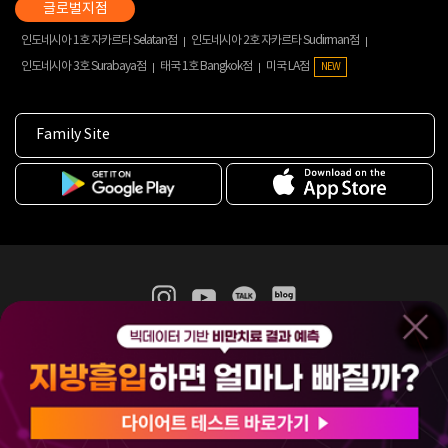
인도네시아 1호 자카르타 Selatan점
인도네시아 2호 자카르타 Sudirman점
인도네시아 3호 Surabaya점
태국 1호 Bangkok점
미국 LA점
NEW
Family Site
365mc 병·의원 이용약관
홈페이지 이용약관
개인정보처리방침
비급여진료수가
증명서발급
인재채용
(주)365mcㅣ서울특별시 서초구 서초대로52길 7, 3~4층(서초동, 제일빌딩)
120-87-04354ㅣ김남철
COPYRIGHT(C) 2025 365mc. ALL RIGHTS RESERVED.