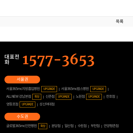
목록
대표전
화
서울365mc지방흡입병원
서울365mc람스병원
UPGRADE
UPGRADE
ALL NEW 강남본점
신촌점
노원점
천호점
확장
UPGRADE
UPGRADE
영등포점
성신여대점
UPGRADE
글로벌365mc인천병원
분당점
일산점
수원점
부천점
안양평촌점
확장