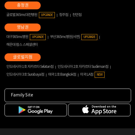
글로벌365mc대전병원
청주점
천안점
UPGRADE
대구365mc병원
부산365mc병원(서면)
UPGRADE
UPGRADE
해운대 람스 스페셜센터
인도네시아 1호 자카르타 Selatan점
인도네시아 2호 자카르타 Sudirman점
인도네시아 3호 Surabaya점
태국 1호 Bangkok점
미국 LA점
NEW
Family Site