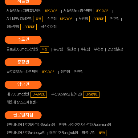
서울365mc지방흡입병원
서울365mc람스병원
UPGRADE
UPGRADE
ALL NEW 강남본점
신촌점
노원점
천호점
확장
UPGRADE
UPGRADE
영등포점
성신여대점
UPGRADE
글로벌365mc인천병원
분당점
일산점
수원점
부천점
안양평촌점
확장
글로벌365mc대전병원
청주점
천안점
UPGRADE
대구365mc병원
부산365mc병원(서면)
UPGRADE
UPGRADE
해운대 람스 스페셜센터
인도네시아 1호 자카르타 Selatan점
인도네시아 2호 자카르타 Sudirman점
인도네시아 3호 Surabaya점
태국 1호 Bangkok점
미국 LA점
NEW