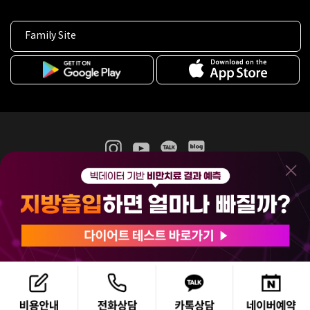
Family Site
365mc 병·의원 이용약관
홈페이지 이용약관
개인정보처리방침
비급여진료수가
증명서발급
인재채용
(주)365mcㅣ서울특별시 서초구 서초대로52길 7, 3~4층(서초동, 제일빌딩)
120-87-04354ㅣ김남철
COPYRIGHT(C) 2025 365mc. ALL RIGHTS RESERVED.