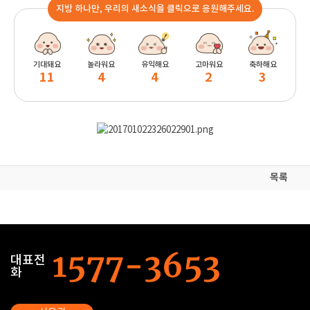
지방 하나만, 우리의 새소식을 클릭으로 응원해주세요.
기대돼요
놀라워요
유익해요
고마워요
축하해요
11
4
4
2
3
목록
대표전
화