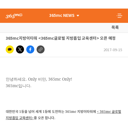
365mc NEWS
목록
365mc지방이타워 <365mc글로벌 지방흡입 교육센터> 오픈 예정
2017-09-15
. Only
, 365mc Only!
안녕하세요
비만
365mc
.
입니다
1
1
365mc
< 365mc
대한민국
등을
넘어
세계
등에
도전하는
지방이타워에
글로벌
>
.
지방흡입
교육센터
를
오픈
합니다