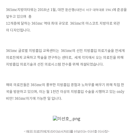
365mc
2018년 1
,
(
194 )
지방이타워는
월
대전
둔산동
에
준공을
대전시
서구
대덕대로
앞두고
있으며
총
12
365mc
365mc
개층에
달하는
역대
최대
규모로
의
마스코트
지방이로
외관
.
이
디자인됩니다
365mc
365mc
글로벌
지방흡입
교육센터는
의
선진
지방흡입
의료기술을
전세계
,
의료진에게
교육하고
학술을
연구하는
센터로
세계
각지에서
오는
의료진을
위해
.
지방흡입
의료기술과
선진
의료시스템
전수를
위해
개설되었습니다
365mc
해외
의료진들은
의
풍부한
지방흡입
경험과
노하우를
배우기
위해
직접
한
,
1
only
국을
방문하고
있으며
이는
월
천건
이상의
지방흡입
수술을
시행하고
있는
! 365mc
.
비만
이기에
가능한
일
입니다
<
해외
의료진에게
라이브서저리를
선보이는
이선호
이사장
>