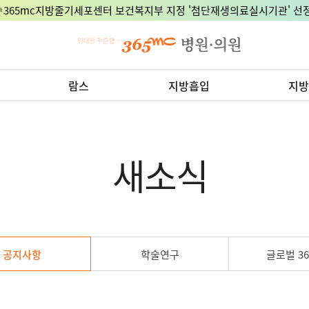
🎉365mc지방줄기세포센터 보건복지부 지정 '첨단재생의료실시기관' 선정
람스
지방흡입
지방
새소식
공지사항
학술연구
글로벌 36