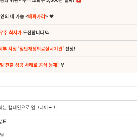
영웅의 귀환> 누적 조회수 3,000만 돌파!
연의 내 가슴 <
배파가리
> ♥
 우주 최저가
도전합니다🪐
지부 지정 '첨단재생의료실시기관'
선정!
벌 진출 성공 사례로 공식 등재!
🏅
여하는 캠페인으로 업그레이드!!!
발표
전달