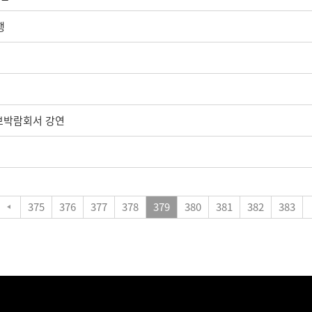
행
정보박람회서 강연
375
376
377
378
379
380
381
382
383