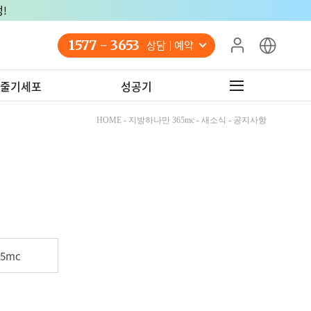
!
1577 - 3653
상담 예약
줄기세포
성공기
HOME - 지방하나만 365mc - 새소식 - 공지사항
5mc