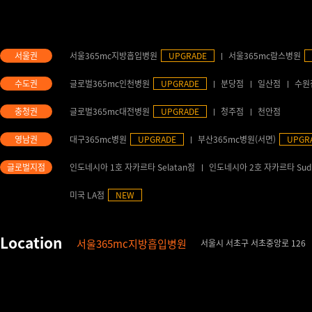
서울365mc지방흡입병원
UPGRADE
서울365mc람스병원
글로벌365mc인천병원
UPGRADE
분당점
일산점
수원
글로벌365mc대전병원
UPGRADE
청주점
천안점
대구365mc병원
UPGRADE
부산365mc병원(서면)
UPGR
인도네시아 1호 자카르타 Selatan점
인도네시아 2호 자카르타 Sud
미국 LA점
NEW
서울365mc지방흡입병원
서울시 서초구 서초중앙로 126