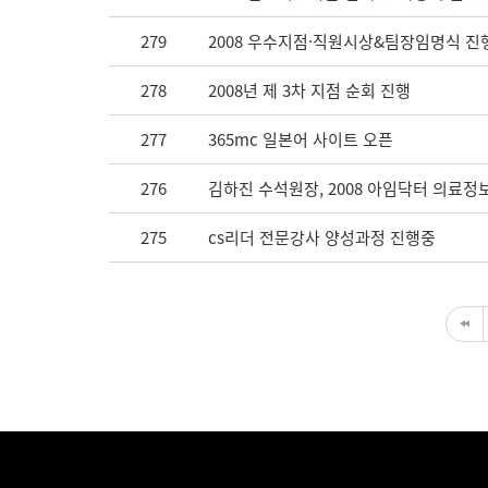
279
2008 우수지점·직원시상&팀장임명식 진
278
2008년 제 3차 지점 순회 진행
277
365mc 일본어 사이트 오픈
276
김하진 수석원장, 2008 아임닥터 의료
275
cs리더 전문강사 양성과정 진행중