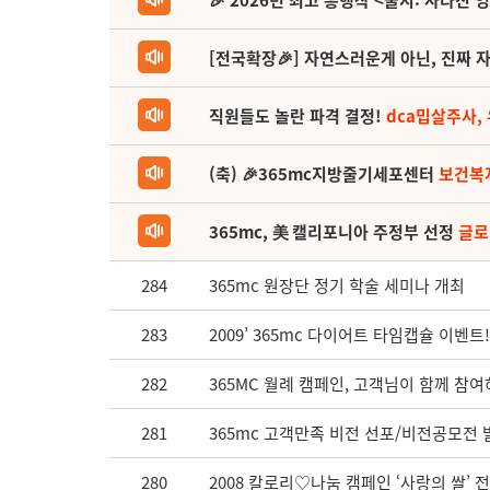
🎉 2026년 최고 흥행작 <줄지: 사라진 
[전국확장🎉] 자연스러운게 아닌, 진짜 자
직원들도 놀란 파격 결정!
dca밉살주사,
(축) 🎉365mc지방줄기세포센터
보건복
365mc, 美 캘리포니아 주정부 선정
글로
284
365mc 원장단 정기 학술 세미나 개최
283
2009’ 365mc 다이어트 타임캡슐 이벤트!
282
365MC 월례 캠페인, 고객님이 함께 참
281
365mc 고객만족 비전 선포/비전공모전 
280
2008 칼로리♡나눔 캠페인 ‘사랑의 쌀’ 