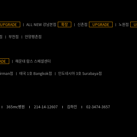
UPGRADE
ALL NEW 강남본점
확장
신촌점
UPGRADE
노원점
U
점
부천점
안양평촌점
ADE
해운대 람스 스페셜센터
irman점
태국 1호 Bangkok점
인도네시아 3호 Surabaya점
365mc병원
214-14-12607
김하진
02-3474-3657