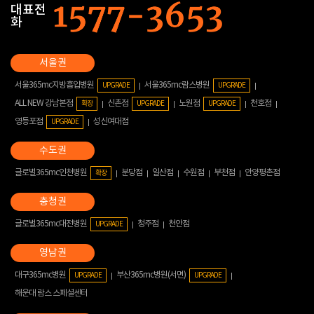
대표전
화
서울365mc지방흡입병원
서울365mc람스병원
UPGRADE
UPGRADE
ALL NEW 강남본점
신촌점
노원점
천호점
확장
UPGRADE
UPGRADE
영등포점
성신여대점
UPGRADE
글로벌365mc인천병원
분당점
일산점
수원점
부천점
안양평촌점
확장
글로벌365mc대전병원
청주점
천안점
UPGRADE
대구365mc병원
부산365mc병원(서면)
UPGRADE
UPGRADE
해운대 람스 스페셜센터