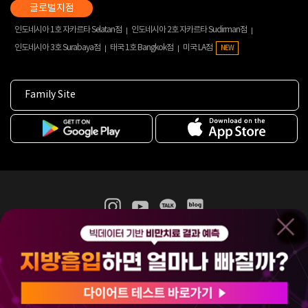
인도네시아 1호 자카르타 Selatan점
인도네시아 2호 자카르타 Sudirman점
인도네시아 3호 Surabaya점
태국 1호 Bangkok점
미국 LA점
NEW
Family Site
365mc 병·의원 이용약관
홈페이지 이용약관
개인정보처리방침
비급여진료수가
증명서발급
인재채용
(주)365mcㅣ서울특별시 서초구 서초대로52길 7, 3~4층(서초동, 제일빌딩)
120-87-04354ㅣ김남철
COPYRIGHT(C) 2025 365mc. ALL RIGHTS RESERVED.