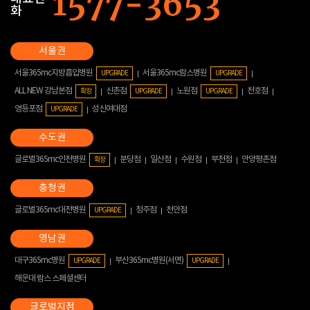
화
서울365mc지방흡입병원
서울365mc람스병원
UPGRADE
UPGRADE
ALL NEW 강남본점
신촌점
노원점
천호점
확장
UPGRADE
UPGRADE
영등포점
성신여대점
UPGRADE
글로벌365mc인천병원
분당점
일산점
수원점
부천점
안양평촌점
확장
글로벌365mc대전병원
청주점
천안점
UPGRADE
대구365mc병원
부산365mc병원(서면)
UPGRADE
UPGRADE
해운대 람스 스페셜센터