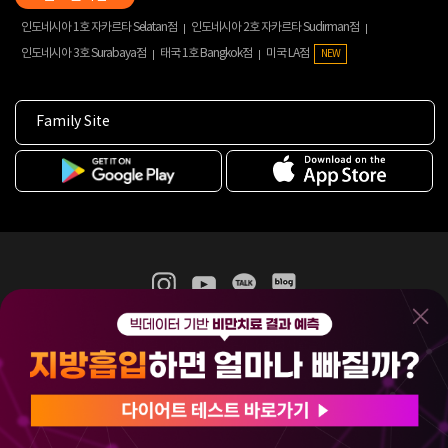
인도네시아 1호 자카르타 Selatan점
인도네시아 2호 자카르타 Sudirman점
인도네시아 3호 Surabaya점
태국 1호 Bangkok점
미국 LA점
NEW
Family Site
365mc 병·의원 이용약관
홈페이지 이용약관
개인정보처리방침
비급여진료수가
증명서발급
인재채용
(주)365mcㅣ서울특별시 서초구 서초대로52길 7, 3~4층(서초동, 제일빌딩)
120-87-04354ㅣ김남철
COPYRIGHT(C) 2025 365mc. ALL RIGHTS RESERVED.