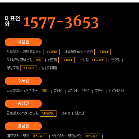
대표전
화
서울365mc지방흡입병원
서울365mc람스병원
UPGRADE
UPGRADE
ALL NEW 강남본점
신촌점
노원점
천호점
확장
UPGRADE
UPGRADE
영등포점
성신여대점
UPGRADE
글로벌365mc인천병원
분당점
일산점
수원점
부천점
안양평촌점
확장
글로벌365mc대전병원
청주점
천안점
UPGRADE
대구365mc병원
부산365mc병원(서면)
UPGRADE
UPGRADE