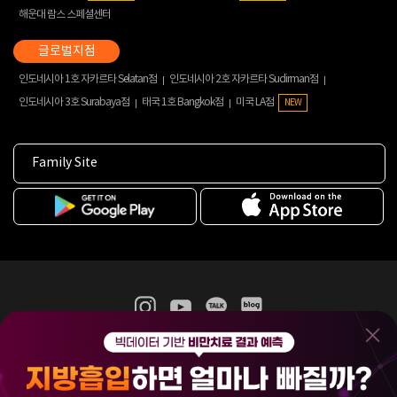
해운대 람스 스페셜센터
인도네시아 1호 자카르타 Selatan점
인도네시아 2호 자카르타 Sudirman점
인도네시아 3호 Surabaya점
태국 1호 Bangkok점
미국 LA점
NEW
Family Site
365mc 병·의원 이용약관
홈페이지 이용약관
개인정보처리방침
비급여진료수가
증명서발급
인재채용