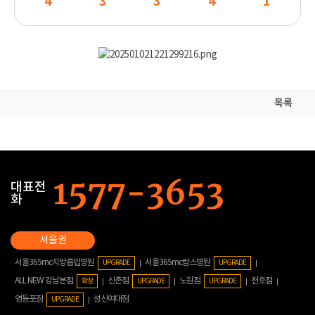
4
3
3
4
1
목록
대표전
화
서울365mc지방흡입병원
서울365mc람스병원
UPGRADE
UPGRADE
ALL NEW 강남본점
신촌점
노원점
천호점
확장
UPGRADE
UPGRADE
영등포점
성신여대점
UPGRADE