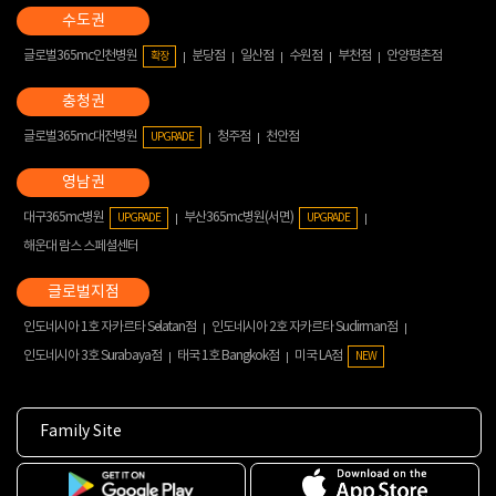
글로벌365mc인천병원
분당점
일산점
수원점
부천점
안양평촌점
확장
글로벌365mc대전병원
청주점
천안점
UPGRADE
대구365mc병원
부산365mc병원(서면)
UPGRADE
UPGRADE
해운대 람스 스페셜센터
인도네시아 1호 자카르타 Selatan점
인도네시아 2호 자카르타 Sudirman점
인도네시아 3호 Surabaya점
태국 1호 Bangkok점
미국 LA점
NEW
Family Site