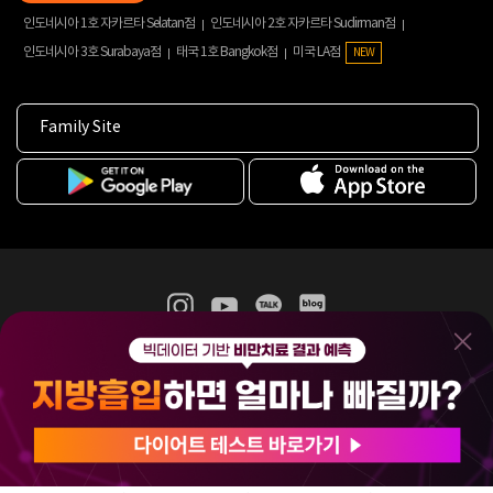
인도네시아 1호 자카르타 Selatan점
인도네시아 2호 자카르타 Sudirman점
인도네시아 3호 Surabaya점
태국 1호 Bangkok점
미국 LA점
NEW
Family Site
365mc 병·의원 이용약관
홈페이지 이용약관
개인정보처리방침
비급여진료수가
증명서발급
인재채용
(주)365mcㅣ서울특별시 서초구 서초대로52길 7, 3~4층(서초동, 제일빌딩)
120-87-04354ㅣ김남철
COPYRIGHT(C) 2025 365mc. ALL RIGHTS RESERVED.