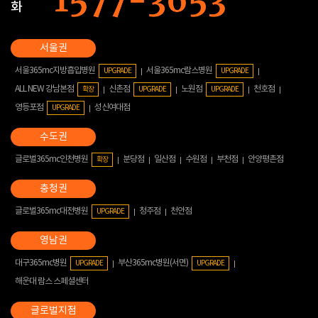
화
서울365mc지방흡입병원
서울365mc람스병원
UPGRADE
UPGRADE
ALL NEW 강남본점
신촌점
노원점
천호점
확장
UPGRADE
UPGRADE
영등포점
성신여대점
UPGRADE
글로벌365mc인천병원
분당점
일산점
수원점
부천점
안양평촌점
확장
글로벌365mc대전병원
청주점
천안점
UPGRADE
대구365mc병원
부산365mc병원(서면)
UPGRADE
UPGRADE
해운대 람스 스페셜센터