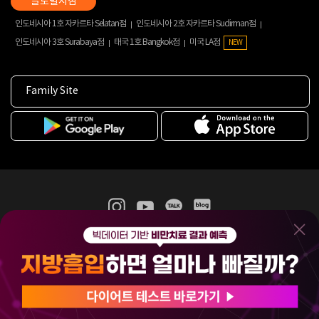
인도네시아 1호 자카르타 Selatan점
인도네시아 2호 자카르타 Sudirman점
인도네시아 3호 Surabaya점
태국 1호 Bangkok점
미국 LA점
NEW
Family Site
365mc 병·의원 이용약관
홈페이지 이용약관
개인정보처리방침
비급여진료수가
증명서발급
인재채용
(주)365mcㅣ서울특별시 서초구 서초대로52길 7, 3~4층(서초동, 제일빌딩)
120-87-04354ㅣ김남철
COPYRIGHT(C) 2025 365mc. ALL RIGHTS RESERVED.