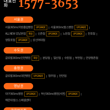
대표전
화
서울365mc지방흡입병원
서울365mc람스병원
UPGRADE
UPGRADE
ALL NEW 강남본점
신촌점
노원점
천호점
확장
UPGRADE
UPGRADE
영등포점
성신여대점
UPGRADE
글로벌365mc인천병원
분당점
일산점
수원점
부천점
안양평촌점
확장
글로벌365mc대전병원
청주점
천안점
UPGRADE
대구365mc병원
부산365mc병원(서면)
UPGRADE
UPGRADE
해운대 람스 스페셜센터