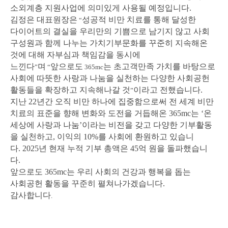
소외계층 지원사업에 의미있게 사용될 예정입니다
.
김정은 대표원장은
성공적 비만 치료를 통해 달성한
“
다이어트의 결실을 우리만의 기쁨으로 남기지 않고 사회
구성원과 함께 나누는 가치기부문화를 꾸준히 지속해온
것에 대해 자부심과 책임감을 동시에
느낀다
며
앞으로도
는 초고객만족 가치를 바탕으로
”
“
365mc
사회에 따뜻한 사랑과 나눔을 실천하는 다양한 사회공헌
활동들을 확장하고 지속해나갈 것
이라고 전했습니다.
”
지난
22
년간 오직 비만 하나에 집중함으로써 전 세계 비만
치료의 표준을 향해 변화와 도전을 거듭해온
365mc
는
‘
온
세상에 사랑과 나눔
’
이라는 비전을 갖고 다양한 기부활동
을 실천하고
,
이익의
10%
를 사회에 환원하고 있습니
다
.
2025
년 현재 누적 기부 총액은
45
억 원을 돌파했습니
다
.
앞으로도
365mc
는 우리 사회의 건강과 행복을 돕는
사회공헌 활동을 꾸준히
펼쳐나가겠습니다
.
감사합니다
.