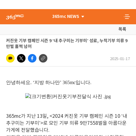
365mc NEWS
목록
커진옷 기부 캠페인 시즌 9 ‘내 추구미는 기부미’ 성료, 누적기부 의류 9
만벌 훌쩍 넘어
2025-01-17
안녕하세요
. ‘
지방 하나만
’ 365mc
입니다
.
365mc
가 지난
13
일
, <2024
커진옷 기부 캠페인 시즌
10 ‘
내
추구미는 기부미
’>
로 모인 기부 의류
9
만
7558
벌
을 아름다운
가게에 전달했습니다
.