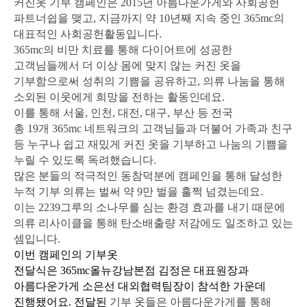
커진옷 기부 캠페인은
2015
년 아름다운가게와 사회공헌
파트너쉽을 맺고
,
지금까지 약
10
년째 지속 중인
365mc
의
대표적인 사회공헌활동입니다
.
365mc
의 비만 치료를 통해 다이어트에 성공한
고객님들께서 더 이상 몸에 맞지 않는 커진 옷을
기부함으로써 성취의 기쁨을 공유하고
,
의류 나눔을 통해
소외된 이웃에게 희망을 전하는 활동인데요
.
이를 통해 서울
,
인천
,
대전
,
대구
,
부산 등 전국
총
19
개
365mc
네트워크의
고객님들과 더불어 가족과 친구
등 누구나 쉽고 재밌게 커진 옷을 기부하고 나눔의 기쁨을
누릴 수 있도록 독려했습니다
.
많은 분들의 적극적인 동참덕분에 캠페인을 통해 달성한
누적 기부 의류는 벌써 약
9
만 벌을 훌쩍 넘겼는데요.
이는
2239
그루의 소나무를 심는 환경 효과를 내기 때문에
의류 리사이클을 통해 탄소배출량 저감에도 일조하고 있는
셈입니다
.
이번 캠페인의 기부옷
전달식은
365mc
올뉴강남본점 김정은 대표원장과
아름다운가게 소은선 대외협력팀장이 참석한 가운데
진행됐어요
.
전달된
기부 옷들은 아름다운가게를 통해