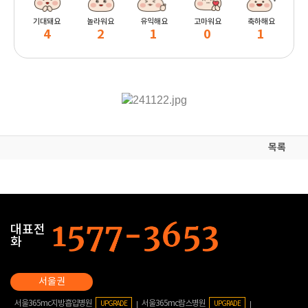
기대돼요
놀라워요
유익해요
고마워요
축하해요
4
2
1
0
1
목록
대표전
화
서울365mc지방흡입병원
서울365mc람스병원
UPGRADE
UPGRADE