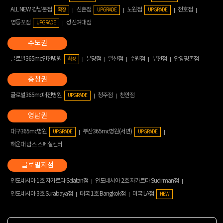
ALL NEW 강남본점
신촌점
노원점
천호점
확장
UPGRADE
UPGRADE
영등포점
성신여대점
UPGRADE
글로벌365mc인천병원
분당점
일산점
수원점
부천점
안양평촌점
확장
글로벌365mc대전병원
청주점
천안점
UPGRADE
대구365mc병원
부산365mc병원(서면)
UPGRADE
UPGRADE
해운대 람스 스페셜센터
인도네시아 1호 자카르타 Selatan점
인도네시아 2호 자카르타 Sudirman점
인도네시아 3호 Surabaya점
태국 1호 Bangkok점
미국 LA점
NEW