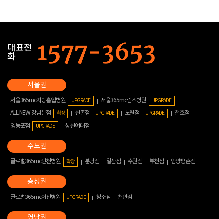
대표전
화
서울365mc지방흡입병원
서울365mc람스병원
UPGRADE
UPGRADE
ALL NEW 강남본점
신촌점
노원점
천호점
확장
UPGRADE
UPGRADE
영등포점
성신여대점
UPGRADE
글로벌365mc인천병원
분당점
일산점
수원점
부천점
안양평촌점
확장
글로벌365mc대전병원
청주점
천안점
UPGRADE