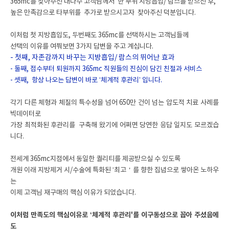
365mc를 찾아주신 대다수 고객님께서 한 부위 지방흡입/ 람스를 받으신 후,
높은 만족감으로 타부위를 추가로 받으시고자 찾아주신 덕분입니다.
이처럼 첫 지방흡입도, 두번째도 365mc를 선택하시는 고객님들께
선택의 이유를 여쭤보면 3가지 답변을 주고 계십니다.
- 첫째, 자존감까지 바꾸는 지방흡입/ 람스의 뛰어난 효과
- 둘째, 접수부터 퇴원까지 365mc 직원들의 진심이 담긴 친절과 서비스
- 셋째, 항상 나오는 답변이 바로 ‘체계적 후관리’ 입니다.
각기 다른 체형과 체질의 특수성을 넘어 650만 건이 넘는 압도적 치료 사례를
빅데이터로
가장 최적화된 후관리를 구축해 왔기에 어쩌면 당연한 응답 일지도 모르겠습
니다.
전세계 365mc지점에서 동일한 퀄리티를 제공받으실 수 있도록
개원 이래 지방제거 시/수술에 특화된 ‘최고＇를 향한 집념으로 쌓아온 노하우
는
이제 고객님 재구매의 핵심 이유가 되었습니다.
이처럼 만족도의 핵심이유로 ‘체계적 후관리'를 이구동성으로 꼽아 주셨음에
도