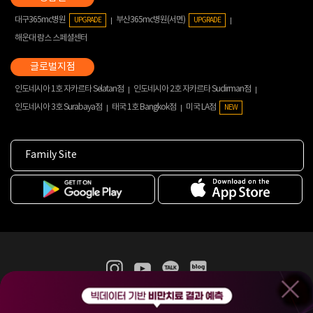
대구365mc병원
부산365mc병원(서면)
UPGRADE
UPGRADE
해운대 람스 스페셜센터
인도네시아 1호 자카르타 Selatan점
인도네시아 2호 자카르타 Sudirman점
인도네시아 3호 Surabaya점
태국 1호 Bangkok점
미국 LA점
NEW
Family Site
365mc 병·의원 이용약관
홈페이지 이용약관
개인정보처리방침
비급여진료수가
증명서발급
인재채용