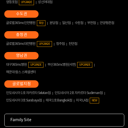
영등포점
성신여대점
UPGRADE
글로벌365mc인천병원
분당점
일산점
수원점
부천점
안양평촌점
확장
글로벌365mc대전병원
청주점
천안점
UPGRADE
대구365mc병원
부산365mc병원(서면)
UPGRADE
UPGRADE
해운대 람스 스페셜센터
인도네시아 1호 자카르타 Selatan점
인도네시아 2호 자카르타 Sudirman점
인도네시아 3호 Surabaya점
태국 1호 Bangkok점
미국 LA점
NEW
Family Site