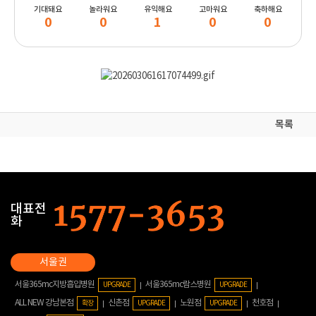
기대돼요
놀라워요
유익해요
고마워요
축하해요
0
0
1
0
0
목록
대표전
화
서울365mc지방흡입병원
서울365mc람스병원
UPGRADE
UPGRADE
ALL NEW 강남본점
신촌점
노원점
천호점
확장
UPGRADE
UPGRADE