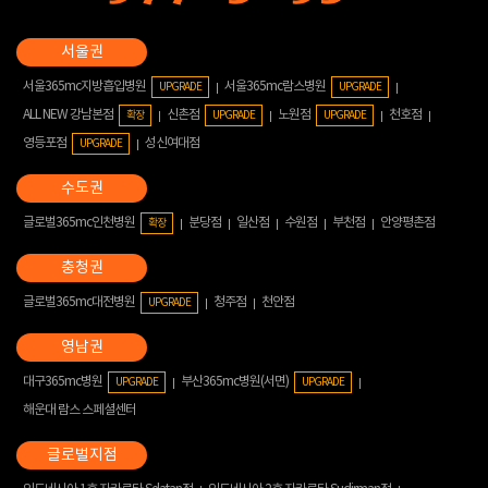
서울365mc지방흡입병원
서울365mc람스병원
UPGRADE
UPGRADE
ALL NEW 강남본점
신촌점
노원점
천호점
확장
UPGRADE
UPGRADE
영등포점
성신여대점
UPGRADE
글로벌365mc인천병원
분당점
일산점
수원점
부천점
안양평촌점
확장
글로벌365mc대전병원
청주점
천안점
UPGRADE
대구365mc병원
부산365mc병원(서면)
UPGRADE
UPGRADE
해운대 람스 스페셜센터