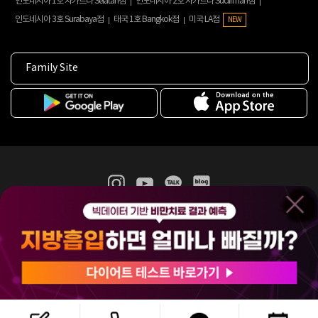
인도네시아 1호 자카르타 Selatan점
인도네시아 2호 자카르타 Sudirman점
인도네시아 3호 Surabaya점
태국 1호 Bangkok점
미국 LA점
NEW
Family Site
365mc 병·의원 이용약관
홈페이지 이용약관
개인정보처리방침
비급여진료수가
증명서발급
인재채용
(주)365mcㅣ서울특별시 서초구 서초대로52길 7, 3~4층(서초동, 제일빌딩)
120-87-04354ㅣ김남철
COPYRIGHT(C) 2025 365mc. ALL RIGHTS RESERVED.