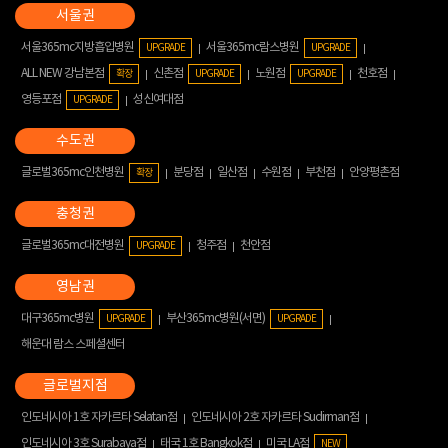
서울365mc지방흡입병원
서울365mc람스병원
UPGRADE
UPGRADE
ALL NEW 강남본점
신촌점
노원점
천호점
확장
UPGRADE
UPGRADE
영등포점
성신여대점
UPGRADE
글로벌365mc인천병원
분당점
일산점
수원점
부천점
안양평촌점
확장
글로벌365mc대전병원
청주점
천안점
UPGRADE
대구365mc병원
부산365mc병원(서면)
UPGRADE
UPGRADE
해운대 람스 스페셜센터
인도네시아 1호 자카르타 Selatan점
인도네시아 2호 자카르타 Sudirman점
인도네시아 3호 Surabaya점
태국 1호 Bangkok점
미국 LA점
NEW