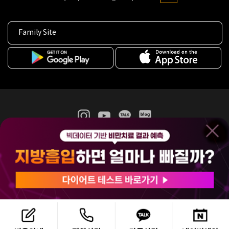
Family Site
365mc 병·의원 이용약관
홈페이지 이용약관
개인정보처리방침
비급여진료수가
증명서발급
인재채용
(주)365mcㅣ서울특별시 서초구 서초대로52길 7, 3~4층(서초동, 제일빌딩)
120-87-04354ㅣ김남철
COPYRIGHT(C) 2025 365mc. ALL RIGHTS RESERVED.