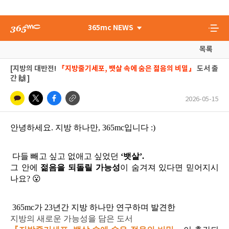
365mc NEWS
목록
[지방의 대반전!
『지방줄기세포, 뱃살 속에 숨은 젊음의 비밀』
도서 출
간 🙌 ]
2026-05-15
안녕하세요
.
지방 하나만
, 365mc
입니다
:)
다들 빼고 싶고 없애고 싶었던
‘
뱃살
’.
그 안에
젊음을 되돌릴 가능성
이 숨겨져 있다면 믿어지시
나요
? 😮
365mc
가
23
년간 지방 하나만 연구하며 발견한
지방의 새로운 가능성을 담은 도서