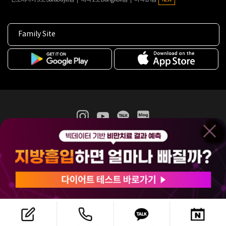
Family Site
365mc 병·의원 이용약관
홈페이지 이용약관
개인정보처리방침
비급여진료수가
증명서발급
인재채용
(주)365mcㅣ서울특별시 서초구 서초대로52길 7, 3~4층(서초동, 제일빌딩)
120-87-04354ㅣ김남철
COPYRIGHT(C) 2025 365mc. ALL RIGHTS RESERVED.