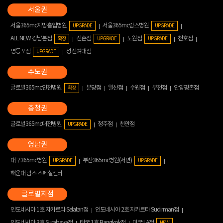
서울365mc지방흡입병원
서울365mc람스병원
UPGRADE
UPGRADE
ALL NEW 강남본점
신촌점
노원점
천호점
확장
UPGRADE
UPGRADE
영등포점
성신여대점
UPGRADE
글로벌365mc인천병원
분당점
일산점
수원점
부천점
안양평촌점
확장
글로벌365mc대전병원
청주점
천안점
UPGRADE
대구365mc병원
부산365mc병원(서면)
UPGRADE
UPGRADE
해운대 람스 스페셜센터
인도네시아 1호 자카르타 Selatan점
인도네시아 2호 자카르타 Sudirman점
인도네시아 3호 Surabaya점
태국 1호 Bangkok점
미국 LA점
NEW