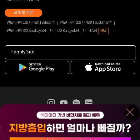
인도네시아 1호 자카르타 Selatan점
인도네시아 2호 자카르타 Sudirman점
인도네시아 3호 Surabaya점
태국 1호 Bangkok점
미국 LA점
NEW
Family Site
365mc 병·의원 이용약관
홈페이지 이용약관
개인정보처리방침
비급여진료수가
증명서발급
인재채용
(주)365mcㅣ서울특별시 서초구 서초대로52길 7, 3~4층(서초동, 제일빌딩)