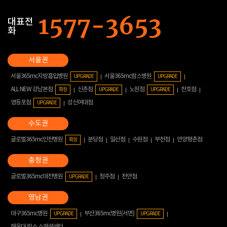
대표전
화
서울365mc지방흡입병원
서울365mc람스병원
UPGRADE
UPGRADE
ALL NEW 강남본점
신촌점
노원점
천호점
확장
UPGRADE
UPGRADE
영등포점
성신여대점
UPGRADE
글로벌365mc인천병원
분당점
일산점
수원점
부천점
안양평촌점
확장
글로벌365mc대전병원
청주점
천안점
UPGRADE
대구365mc병원
부산365mc병원(서면)
UPGRADE
UPGRADE
해운대 람스 스페셜센터