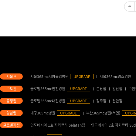
서울365mc지방흡입병원
UPGRADE
서울365mc람스병원
글로벌365mc인천병원
UPGRADE
분당점
일산점
수원
글로벌365mc대전병원
UPGRADE
청주점
천안점
대구365mc병원
UPGRADE
부산365mc병원(서면)
UPGR
인도네시아 1호 자카르타 Selatan점
인도네시아 2호 자카르타 Sud