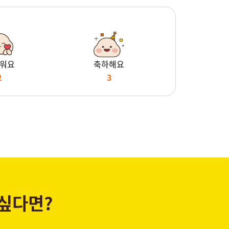
워요
축하해요
2
3
 싶다면?