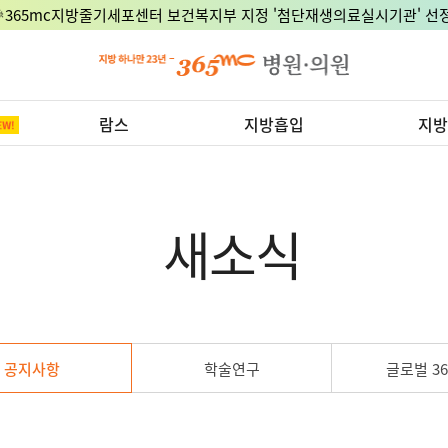
🎉365mc지방줄기세포센터 보건복지부 지정 '첨단재생의료실시기관' 선정
람스
지방흡입
지방
새소식
공지사항
학술연구
글로벌 36