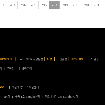
283
284
285
286
287
288
289
290
291
UPGRADE
ALL NEW 강남본점
확장
신촌점
UPGRADE
노원점
U
점
부천점
안양평촌점
ADE
해운대 람스 스페셜센터
irman점
태국 1호 Bangkok점
인도네시아 3호 Surabaya점