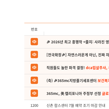
번호
🎉 2026년 최고 흥행작 <줄지: 사라진 
[전국확장🎉] 자연스러운게 아닌, 진짜 자
직원들도 놀란 파격 결정!
dca밉살주사,
(축) 🎉365mc지방줄기세포센터
보건복
365mc, 美 캘리포니아 주정부 선정
글로
1200
신촌 람스센터 7월 예약 조기 마감 안내