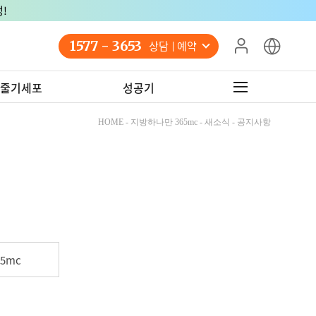
!
1577 - 3653
상담 예약
줄기세포
성공기
HOME - 지방하나만 365mc - 새소식 - 공지사항
5mc