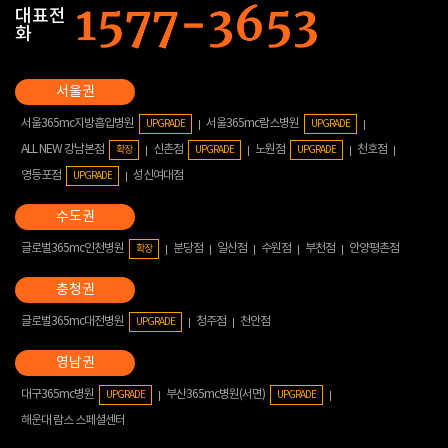
대표전
화
서울365mc지방흡입병원
서울365mc람스병원
UPGRADE
UPGRADE
ALL NEW 강남본점
신촌점
노원점
천호점
확장
UPGRADE
UPGRADE
영등포점
성신여대점
UPGRADE
글로벌365mc인천병원
분당점
일산점
수원점
부천점
안양평촌점
확장
글로벌365mc대전병원
청주점
천안점
UPGRADE
대구365mc병원
부산365mc병원(서면)
UPGRADE
UPGRADE
해운대 람스 스페셜센터