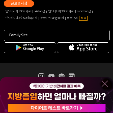
인도네시아 1호 자카르타 Selatan점
인도네시아 2호 자카르타 Sudirman점
인도네시아 3호 Surabaya점
태국 1호 Bangkok점
미국 LA점
NEW
Family Site
365mc 병·의원 이용약관
홈페이지 이용약관
개인정보처리방침
비급여진료수가
증명서발급
인재채용
(주)365mcㅣ서울특별시 서초구 서초대로52길 7, 3~4층(서초동, 제일빌딩)
120-87-04354ㅣ김남철
COPYRIGHT(C) 2025 365mc. ALL RIGHTS RESERVED.