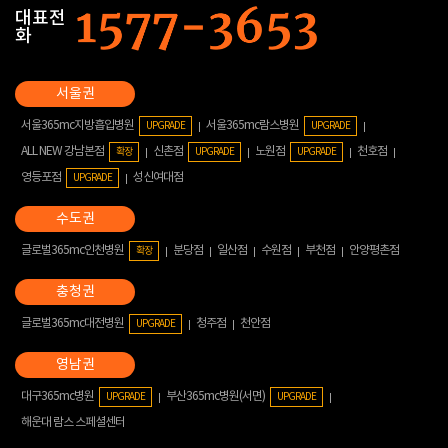
대표전
화
서울365mc지방흡입병원
서울365mc람스병원
UPGRADE
UPGRADE
ALL NEW 강남본점
신촌점
노원점
천호점
확장
UPGRADE
UPGRADE
영등포점
성신여대점
UPGRADE
글로벌365mc인천병원
분당점
일산점
수원점
부천점
안양평촌점
확장
글로벌365mc대전병원
청주점
천안점
UPGRADE
대구365mc병원
부산365mc병원(서면)
UPGRADE
UPGRADE
해운대 람스 스페셜센터