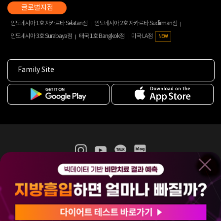
인도네시아 1호 자카르타 Selatan점
인도네시아 2호 자카르타 Sudirman점
인도네시아 3호 Surabaya점
태국 1호 Bangkok점
미국 LA점
NEW
Family Site
365mc 병·의원 이용약관
홈페이지 이용약관
개인정보처리방침
비급여진료수가
증명서발급
인재채용
(주)365mcㅣ서울특별시 서초구 서초대로52길 7, 3~4층(서초동, 제일빌딩)
120-87-04354ㅣ김남철