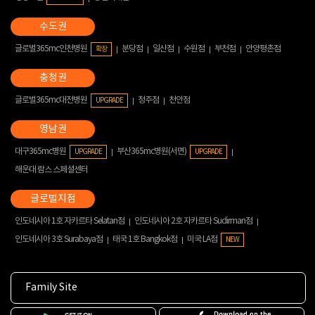
글로벌365mc인천병원
분당점
일산점
수원점
부천점
안양평촌점
확장
글로벌365mc대전병원
청주점
천안점
UPGRADE
대구365mc병원
부산365mc병원(서면)
UPGRADE
UPGRADE
해운대 람스 스페셜센터
인도네시아 1호 자카르타 Selatan점
인도네시아 2호 자카르타 Sudirman점
인도네시아 3호 Surabaya점
태국 1호 Bangkok점
미국 LA점
NEW
Family Site