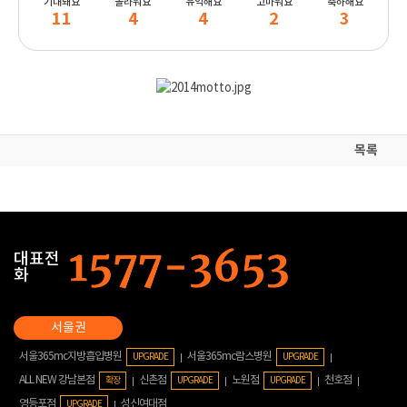
기대돼요
놀라워요
유익해요
고마워요
축하해요
11
4
4
2
3
목록
대표전
화
서울365mc지방흡입병원
서울365mc람스병원
UPGRADE
UPGRADE
ALL NEW 강남본점
신촌점
노원점
천호점
확장
UPGRADE
UPGRADE
영등포점
성신여대점
UPGRADE