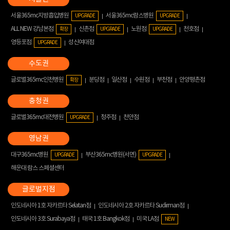
서울365mc지방흡입병원
서울365mc람스병원
UPGRADE
UPGRADE
ALL NEW 강남본점
신촌점
노원점
천호점
확장
UPGRADE
UPGRADE
영등포점
성신여대점
UPGRADE
글로벌365mc인천병원
분당점
일산점
수원점
부천점
안양평촌점
확장
글로벌365mc대전병원
청주점
천안점
UPGRADE
대구365mc병원
부산365mc병원(서면)
UPGRADE
UPGRADE
해운대 람스 스페셜센터
인도네시아 1호 자카르타 Selatan점
인도네시아 2호 자카르타 Sudirman점
인도네시아 3호 Surabaya점
태국 1호 Bangkok점
미국 LA점
NEW