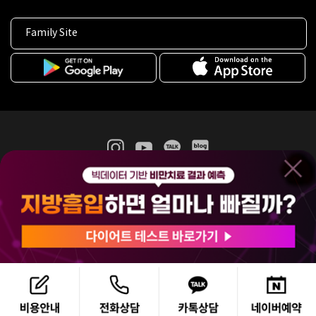
Family Site
365mc 병·의원 이용약관
홈페이지 이용약관
개인정보처리방침
비급여진료수가
증명서발급
인재채용
(주)365mcㅣ서울특별시 서초구 서초대로52길 7, 3~4층(서초동, 제일빌딩)
120-87-04354ㅣ김남철
COPYRIGHT(C) 2025 365mc. ALL RIGHTS RESERVED.