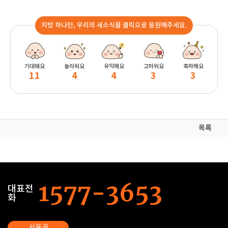
지방 하나만, 우리의 새소식을 클릭으로 응원해주세요.
기대돼요
놀라워요
유익해요
고마워요
축하해요
11
4
4
3
3
목록
대표전
화