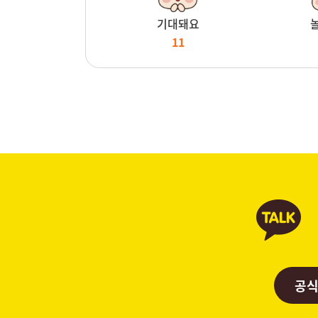
기대돼요
11
공식