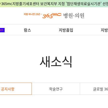
🎉365mc지방줄기세포센터 보건복지부 지정 '첨단재생의료실시기관' 선정
람스
지방흡입
지방
새소식
공지사항
학술연구
글로벌 36