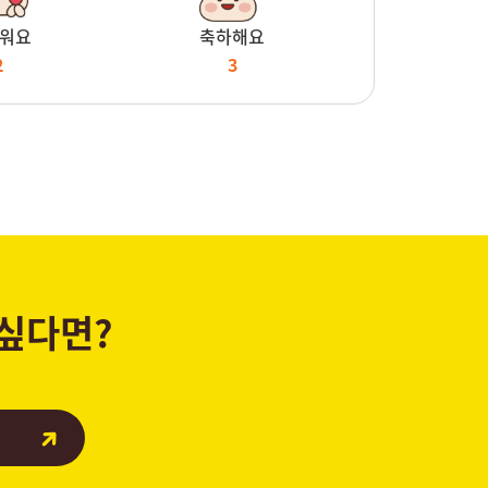
워요
축하해요
2
3
 싶다면?