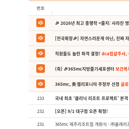
번호
🎉 2026년 최고 흥행작 <줄지: 사라진 
[전국확장🎉] 자연스러운게 아닌, 진짜 자
직원들도 놀란 파격 결정!
dca밉살주사,
(축) 🎉365mc지방줄기세포센터
보건복
365mc, 美 캘리포니아 주정부 선정
글로
233
국내 최초 ‘클리닉 리조트 프로젝트’ 본격
232
[오픈] 9/1 대구점 오픈 확정!
231
365mc 제주리조트점 개원식 - ㈜올레리