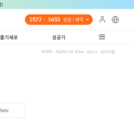
!
1577 - 3653
상담 예약
줄기세포
성공기
HOME - 지방하나만 365mc - 새소식 - 공지사항
5mc