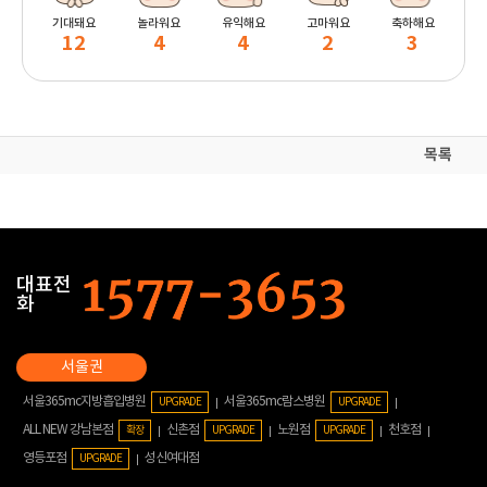
기대돼요
놀라워요
유익해요
고마워요
축하해요
12
4
4
2
3
목록
대표전
화
서울365mc지방흡입병원
서울365mc람스병원
UPGRADE
UPGRADE
ALL NEW 강남본점
신촌점
노원점
천호점
확장
UPGRADE
UPGRADE
영등포점
성신여대점
UPGRADE