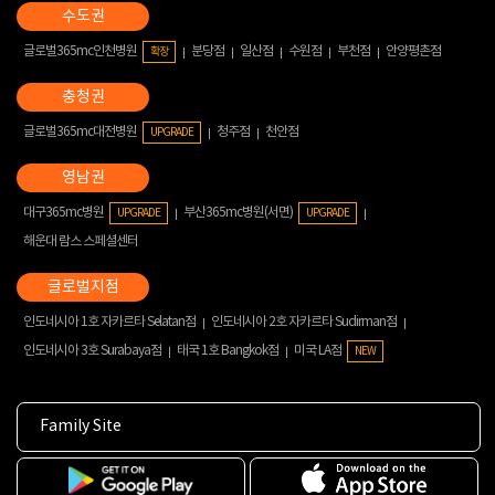
글로벌365mc인천병원
분당점
일산점
수원점
부천점
안양평촌점
확장
글로벌365mc대전병원
청주점
천안점
UPGRADE
대구365mc병원
부산365mc병원(서면)
UPGRADE
UPGRADE
해운대 람스 스페셜센터
인도네시아 1호 자카르타 Selatan점
인도네시아 2호 자카르타 Sudirman점
인도네시아 3호 Surabaya점
태국 1호 Bangkok점
미국 LA점
NEW
Family Site