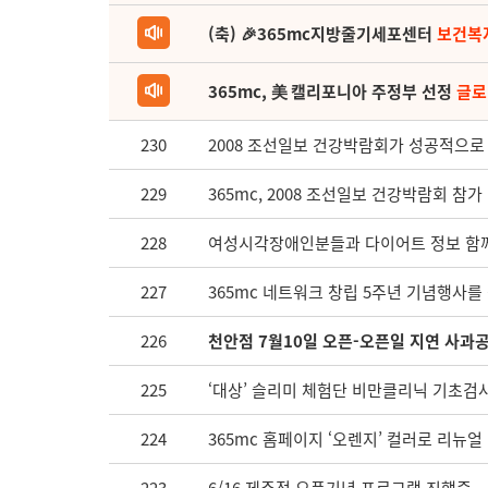
(축) 🎉365mc지방줄기세포센터
보건복
365mc, 美 캘리포니아 주정부 선정
글로
230
2008 조선일보 건강박람회가 성공적으로
229
365mc, 2008 조선일보 건강박람회 참가
228
여성시각장애인분들과 다이어트 정보 함
227
365mc 네트워크 창립 5주년 기념행사를
226
천안점 7월10일 오픈-오픈일 지연 사과
225
‘대상’ 슬리미 체험단 비만클리닉 기초검
224
365mc 홈페이지 ‘오렌지’ 컬러로 리뉴얼