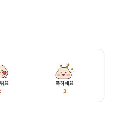
워요
축하해요
2
3