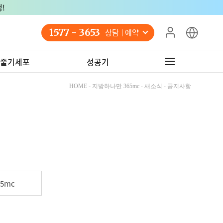
!
1577 - 3653
상담 예약
줄기세포
성공기
HOME - 지방하나만 365mc - 새소식 - 공지사항
5mc