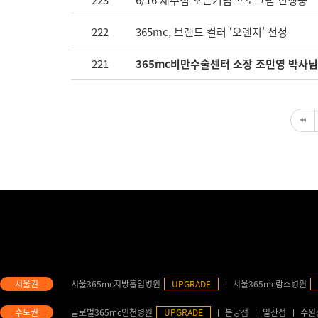
223
6/16 제주점 오픈기념 프로그램 진행중
222
365mc, 브랜드 컬러 ‘오렌지’ 선정
221
365mc비만수술센터 소장 조민영 박사님
서울365mc지방흡입병원
UPGRADE
서울365mc람스병원
글로벌365mc인천병원
UPGRADE
분당점
일산점
수원