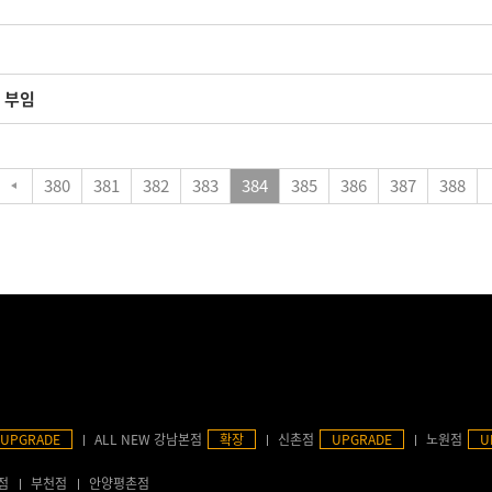
 부임
380
381
382
383
384
385
386
387
388
UPGRADE
ALL NEW 강남본점
확장
신촌점
UPGRADE
노원점
U
점
부천점
안양평촌점