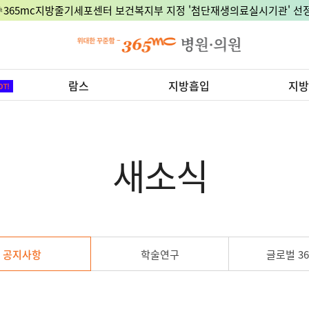
🎉365mc지방줄기세포센터 보건복지부 지정 '첨단재생의료실시기관' 선정
람스
지방흡입
지방
새소식
공지사항
학술연구
글로벌 36