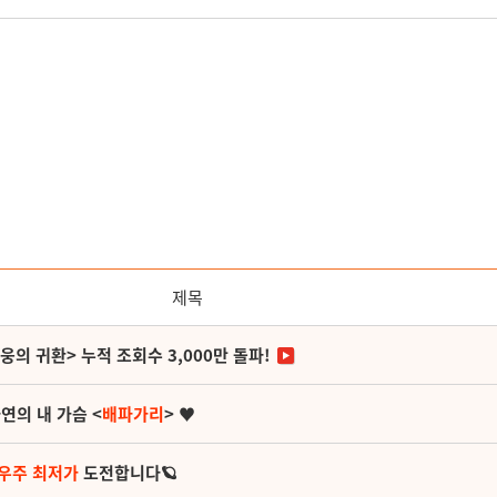
제목
영웅의 귀환> 누적 조회수 3,000만 돌파!
연의 내 가슴 <
배파가리
> ♥
 우주 최저가
도전합니다🪐