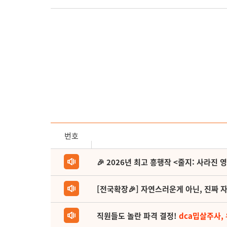
번호
🎉 2026년 최고 흥행작 <줄지: 사라진 
[전국확장🎉] 자연스러운게 아닌, 진짜 자
직원들도 놀란 파격 결정!
dca밉살주사,